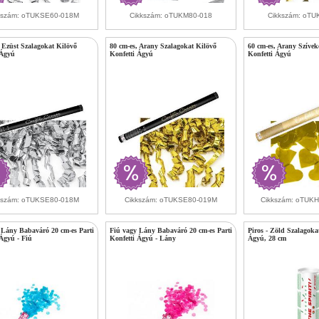
kszám: oTUKSE60-018M
Cikkszám: oTUKM80-018
Cikkszám: oTU
, Ezüst Szalagokat Kilövő
80 cm-es, Arany Szalagokat Kilövő
60 cm-es, Arany Szívek
 Ágyú
Konfetti Ágyú
Konfetti Ágyú
kszám: oTUKSE80-018M
Cikkszám: oTUKSE80-019M
Cikkszám: oTUK
 Lány Babaváró 20 cm-es Parti
Fiú vagy Lány Babaváró 20 cm-es Parti
Piros - Zöld Szalagoka
 Ágyú - Fiú
Konfetti Ágyú - Lány
Ágyú, 28 cm