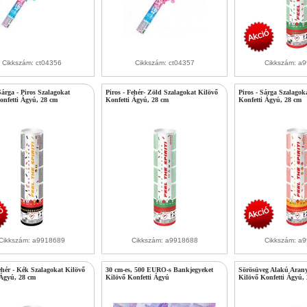
Cikkszám: ct04356
Cikkszám: ct04357
Cikkszám: a
Sárga - Piros Szalagokat
Piros - Fehér- Zöld Szalagokat Kilövő
Piros - Sárga Szalagok
onfetti Ágyú, 28 cm
Konfetti Ágyú, 28 cm
Konfetti Ágyú, 28 cm
Cikkszám: a9918689
Cikkszám: a9918688
Cikkszám: a
ehér - Kék Szalagokat Kilövő
30 cm-es, 500 EURO-s Bankjegyeket
Sörösüveg Alakú Arany
 Ágyú, 28 cm
Kilövő Konfetti Ágyú
Kilövő Konfetti Ágyú,