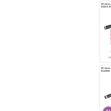
60 cm-es,
Kilövő K
Ci
60 cm-es
Konfetti