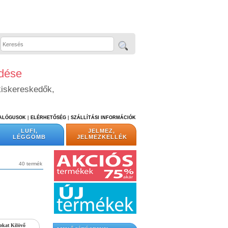
edése
kiskereskedők,
TALÓGUSOK
|
ELÉRHETŐSÉG
|
SZÁLLÍTÁSI INFORMÁCIÓK
LUFI,
JELMEZ,
LÉGGÖMB
JELMEZKELLÉK
40 termék
okat Kilövő