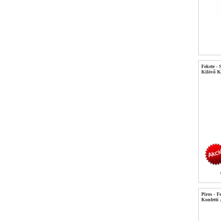
Fekete - 
Kilövő K
Piros - F
Konfetti