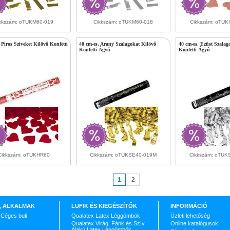
kkszám: oTUKM60-019
Cikkszám: oTUKM60-018
Cikkszám: oTU
 Piros Sziveket Kilövő Konfetti
40 cm-es, Arany Szalagokat Kilövő
40 cm-es, Ezüst Szalag
Konfetti Ágyú
Konfetti Ágyú
Cikkszám: oTUKHR60
Cikkszám: oTUKSE40-019M
Cikkszám: oTU
1
2
, ALKALMAK
LUFIK ÉS KIEGÉSZÍTŐK
INFORMÁCIÓ
 Céges buli
Qualatex Latex Léggömbök
Üzleti lehetőség
Qualatex Virág, Fánk és Szív
Online katalógusok
Alakú Latex Léggömbök