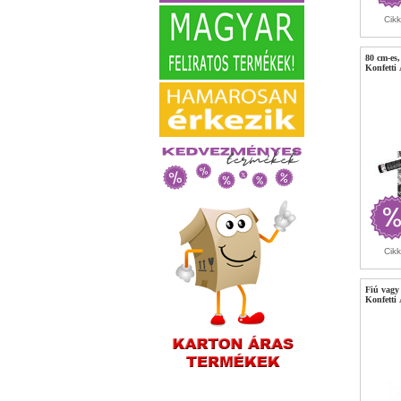
Cik
80 cm-es
Konfetti
Cik
Fiú vagy
Konfetti