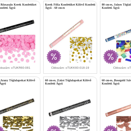
 Rózsaszín Kerek Konfettiket
Kerek Fólia Konfettiket Kilövő Konfetti
80 cm-es, Színes Tégla
onfetti Ágyú
Ágyú - 60 cm-es
Konfetti Ágyú
kkszám: oTUKR60-081
Cikkszám: oTUKK60-018-19
Cikkszám: o
, Arany Téglalapokat Kilövő
60 cm-es, Ezüst Téglalapokat Kilövő
60 cm-es, Rosegold Szi
 Ágyú
Konfetti Ágyú
Konfetti Ágyú