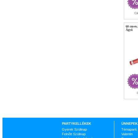
Ci
60 cm-es,
Ágyú
PARTYKELLÉKEK
ÜNNEPEK
Gyerek Szülinap
Témaparti,
Felnőtt Szülinap
Valentin