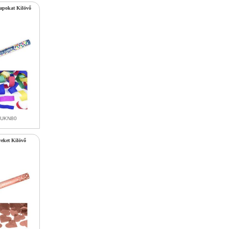
lapokat Kilövő
TUKN80
veket Kilövő