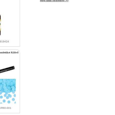
még több vélemény >>
9919424
nfettiket Kilövő
KR60-001