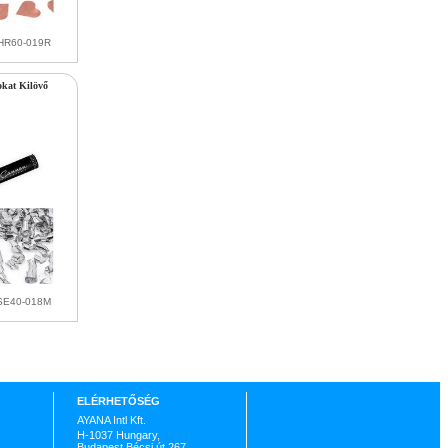
KHR60-019R
okat Kilövő
KSE40-018M
ELÉRHETŐSÉG
AYANA Intl Kft.
H-1037 Hungary,
Budapest Bécsi út 267.