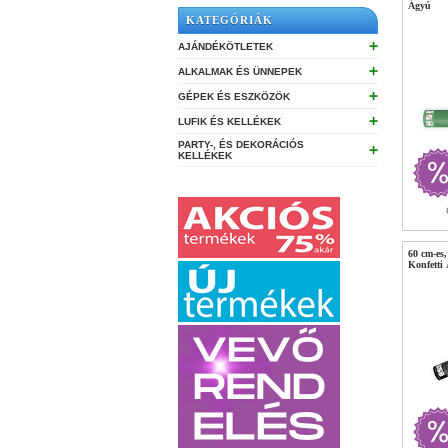
Ágyú
KATEGÓRIÁK
➕
AJÁNDÉKÖTLETEK
➕
ALKALMAK ÉS ÜNNEPEK
➕
GÉPEK ÉS ESZKÖZÖK
➕
LUFIK ÉS KELLÉKEK
PARTY-, ÉS DEKORÁCIÓS
➕
KELLÉKEK
60 cm-es
Konfetti