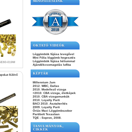
MINŐSÍTÉSEINK
OKTATÓ VIDEÓK
Léggömbök fújása levegővel
Mini Fólia léggömb hegesztés
Léggömbök fújása héliummal
KSE60-019M
Ajándékcsomagolás lufiba
KÉPTÁR
lapokat Kilövő
Millennium Jam
2012. WBC, Dallas
2010. Modellező vizsga
>2010. CBA vizsga, életképek
2010. CBA vizsgamunkák
2010. Loyalty Parti
BACI 2010. Asztalterítés
2009. Loyalty Parti
Óriás Maci Léggömbszobor
Partibolt Texasban
TQE - Sopron, 2008.
TANULMÁNYOK,
CIKKEK