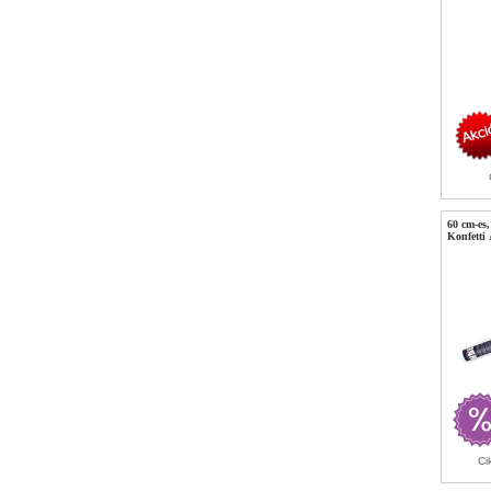
60 cm-es
Konfetti
Ci