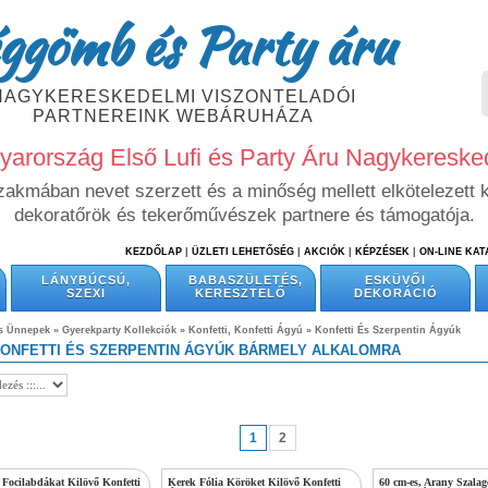
ggömb és Party áru
NAGYKERESKEDELMI VISZONTELADÓI
PARTNEREINK WEBÁRUHÁZA
arország Első Lufi és Party Áru Nagykeresk
szakmában nevet szerzett és a minőség mellett elkötelezett 
dekoratőrök és tekerőművészek partnere és támogatója.
KEZDŐLAP
|
ÜZLETI LEHETŐSÉG
|
AKCIÓK
|
KÉPZÉSEK
|
ON-LINE KA
LÁNYBÚCSÚ,
BABASZÜLETÉS,
ESKÜVŐI
SZEXI
KERESZTELŐ
DEKORÁCIÓ
és Ünnepek
»
Gyerekparty Kollekciók
»
Konfetti, Konfetti Ágyú
»
Konfetti És Szerpentin Ágyúk
KONFETTI ÉS SZERPENTIN ÁGYÚK BÁRMELY ALKALOMRA
1
2
, Focilabdákat Kilövő Konfetti
Kerek Fólia Köröket Kilövő Konfetti
60 cm-es, Arany Szalag