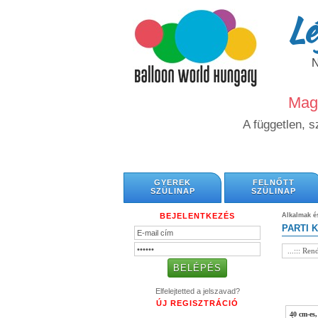
Lé
Magy
A független, 
GYEREK
FELNŐTT
SZÜLINAP
SZÜLINAP
BEJELENTKEZÉS
Alkalmak 
PARTI 
Elfelejtetted a jelszavad?
ÚJ REGISZTRÁCIÓ
40 cm-es