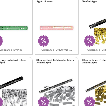
Ágyú - 40 cm-es
Konfetti Ágyú
Cikkszám: oTUKPI40
Cikkszám: oTUKK40-018-19
Cikkszám: oTU
, Ezüst Szalagokat Kilövő
80 cm-es, Ezüst Téglalapokat Kilövő
80 cm-es, Arany Tégla
 Ágyú
Konfetti Ágyú
Konfetti Ágyú