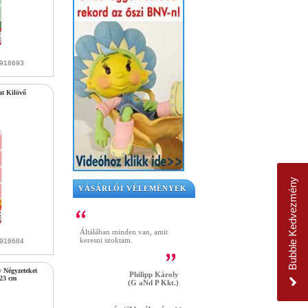
9918693
at Kilövő
Bubble Kedvezmény
VÁSÁRLÓI VÉLEMÉNYEK
Áltálában minden van, amit
keresni szoktam.
9918684
 Négyzeteket
Philipp Károly
 23 cm
(G aNd P Kkt.)