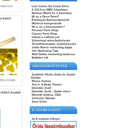
Luiz Carlos Da Costa Silva
KM80-019
A 2012-es WBC képekben
Balloon World és a franchise
Mi az a Deco-Twist?
et Kilövő
Élmények Balloon-falváról!
Művészi kompozíciók
Mi is az a Kasszasiker?
Firenzei Parti Shop
Ciprusi Parti Shop
Interjú a LufiZoo-val
Szlovéniai tekerőművészek
Termékbemutató, árukihelyezés
Jodie Norris marketing tippje
101 Marketing Tipp
Wolf Gábor marketing tanácsai
Bubbles lufi
SIKERTÖRTÉNETEK
Szabóné Pásku Anita és Szabó
Sándor
HR60-019ME
Rózsa Andrea
Ted A. & Betty Vlamis
Dömötör Zsolt
Dömötör Zsolt - Újabb siker!
t Kilövő Konfetti
Németh Andrea, CBA
Schreiter Nándor
Zeke Erika
E-SZÁMLA INFO
Az E-számla előnyei