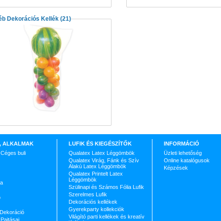
b Dekorációs Kellék
(21)
, ALKALMAK
LUFIK ÉS KIEGÉSZÍTŐK
INFORMÁCIÓ
 Céges buli
Qualatex Latex Léggömbök
Üzleti lehetőség
Qualatex Virág, Fánk és Szív
Online katalógusok
Alakú Latex Léggömbök
Képzések
Qualatex Printelt Latex
Léggömbök
ja
Szülinapi és Számos Fólia Lufik
Szerelmes Lufik
p
Dekorációs kellékek
Gyerekparty kollekciók
 Dekoráció
Világító parti kellékek és kreatív
Pajtásai