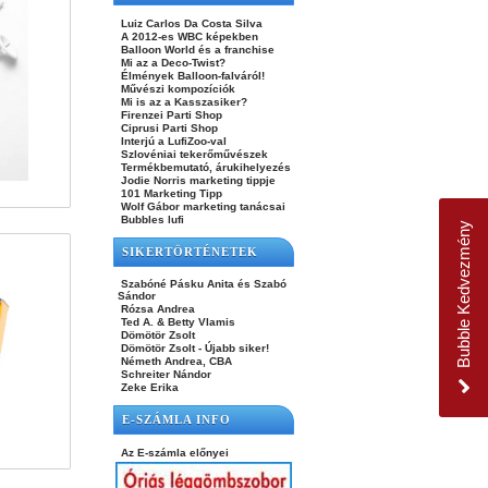
Luiz Carlos Da Costa Silva
A 2012-es WBC képekben
Balloon World és a franchise
Mi az a Deco-Twist?
Élmények Balloon-falváról!
Művészi kompozíciók
Mi is az a Kasszasiker?
Firenzei Parti Shop
Ciprusi Parti Shop
Interjú a LufiZoo-val
Szlovéniai tekerőművészek
Termékbemutató, árukihelyezés
Jodie Norris marketing tippje
101 Marketing Tipp
Wolf Gábor marketing tanácsai
Bubbles lufi
Bubble Kedvezmény
SIKERTÖRTÉNETEK
Szabóné Pásku Anita és Szabó
Sándor
Rózsa Andrea
Ted A. & Betty Vlamis
Dömötör Zsolt
Dömötör Zsolt - Újabb siker!
Németh Andrea, CBA
Schreiter Nándor
Zeke Erika
E-SZÁMLA INFO
Az E-számla előnyei