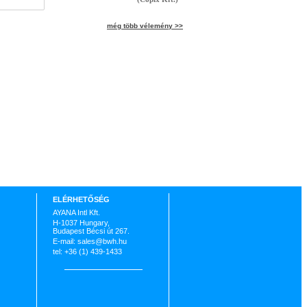
még több vélemény >>
ELÉRHETŐSÉG
AYANA Intl Kft.
H-1037 Hungary,
Budapest Bécsi út 267.
E-mail: sales@bwh.hu
tel: +36 (1) 439-1433