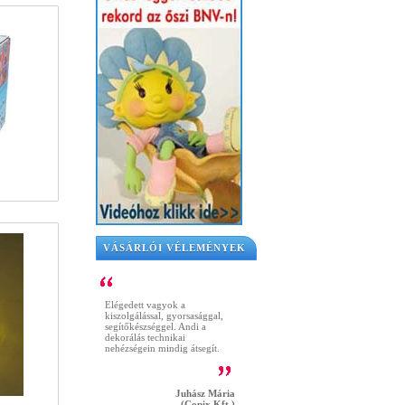
VÁSÁRLÓI VÉLEMÉNYEK
Elégedett vagyok a
kiszolgálással, gyorsasággal,
segítőkészséggel. Andi a
dekorálás technikai
nehézségein mindig átsegít.
Juhász Mária
(Copix Kft.)