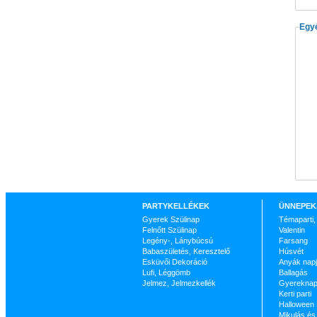
Egyé
PARTYKELLÉKEK
ÜNNEPEK
Gyerek Szülinap
Témaparti,
Felnőtt Szülinap
Valentin
Legény-, Lánybúcsú
Farsang
Babaszületés, Keresztelő
Húsvét
Esküvői Dekoráció
Anyák nap
Lufi, Léggömb
Ballagás
Jelmez, Jelmezkellék
Gyerekna
Kerti parti
Halloween
Mikulás és 