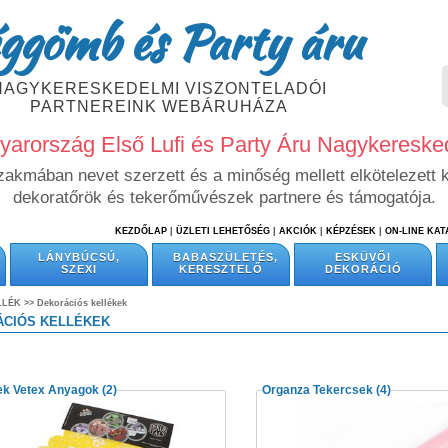
ggömb és Party áru
NAGYKERESKEDELMI VISZONTELADÓI
PARTNEREINK WEBÁRUHÁZA
arország Első Lufi és Party Áru Nagykeresk
szakmában nevet szerzett és a minőség mellett elkötelezett 
dekoratőrök és tekerőművészek partnere és támogatója.
KEZDŐLAP
|
ÜZLETI LEHETŐSÉG
|
AKCIÓK
|
KÉPZÉSEK
|
ON-LINE KA
LÁNYBÚCSÚ,
BABASZÜLETÉS,
ESKÜVŐI
SZEXI
KERESZTELŐ
DEKORÁCIÓ
LLÉK >>
Dekorációs kellékek
CIÓS KELLÉKEK
ek Vetex Anyagok
(2)
Organza Tekercsek
(4)