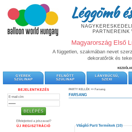
Léggömb és
NAGYKERESKEDELM
PARTNEREINK
Magyarország Első L
A független, szakmában nevet szerze
dekoratőrök és tek
KEZDŐLA
GYEREK
FELNŐTT
LÁNYBÚCSÚ,
SZÜLINAP
SZÜLINAP
SZEXI
BEJELENTKEZÉS
PARTY KELLÉK >>
Farsang
FARSANG
Elfelejtetted a jelszavad?
Világító Parti Termékek
(10)
ÚJ REGISZTRÁCIÓ