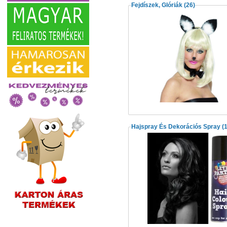
Fejdíszek, Glóriák
(26)
Hajspray És Dekorációs Spray
(1