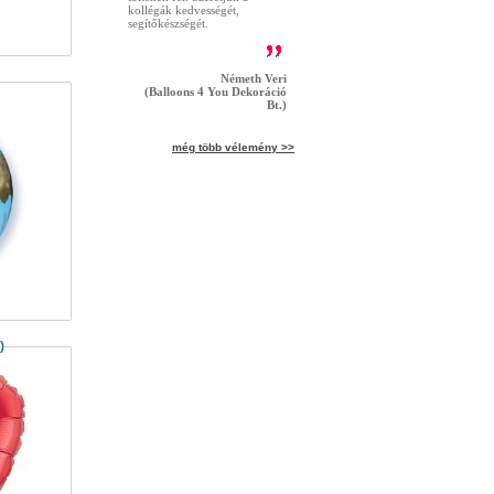
kollégák kedvességét,
segítőkészségét.
Németh Veri
(Balloons 4 You Dekoráció
Bt.)
még több vélemény >>
)