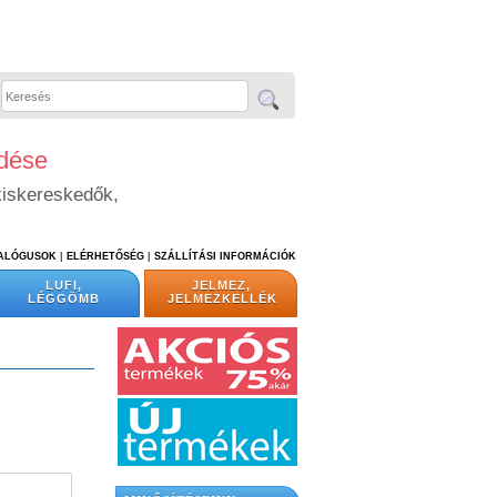
edése
kiskereskedők,
TALÓGUSOK
|
ELÉRHETŐSÉG
|
SZÁLLÍTÁSI INFORMÁCIÓK
LUFI,
JELMEZ,
LÉGGÖMB
JELMEZKELLÉK