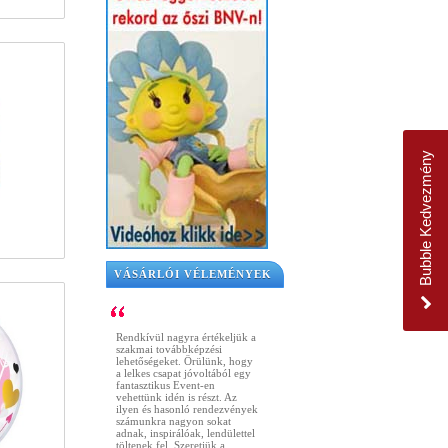
Bubble Kedvezmény
VÁSÁRLÓI VÉLEMÉNYEK
Rendkívül nagyra értékeljük a
szakmai továbbképzési
lehetőségeket. Örülünk, hogy
a lelkes csapat jóvoltából egy
fantasztikus Event-en
vehettünk idén is részt. Az
ilyen és hasonló rendezvények
számunkra nagyon sokat
adnak, inspirálóak, lendülettel
töltenek fel. Szeretjük a