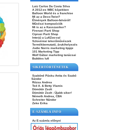
Luiz Carlos Da Costa Silva
A 2012-es WBC képekben
Balloon World és a franchise
Mi az a Deco-Twist?
Élmények Balloon-falváról!
Művészi kompozíciók
Mi is az a Kasszasiker?
Firenzei Parti Shop
Ciprusi Parti Shop
Interjú a LufiZoo-val
Szlovéniai tekerőművészek
Termékbemutató, árukihelyezés
Jodie Norris marketing tippje
101 Marketing Tipp
Wolf Gábor marketing tanácsai
Bubbles lufi
SIKERTÖRTÉNETEK
Szabóné Pásku Anita és Szabó
Sándor
Rózsa Andrea
Ted A. & Betty Vlamis
Dömötör Zsolt
Dömötör Zsolt - Újabb siker!
Németh Andrea, CBA
Schreiter Nándor
Zeke Erika
E-SZÁMLA INFO
Az E-számla előnyei