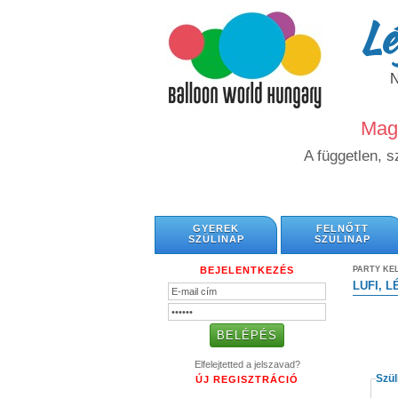
Lé
Magy
A független, 
GYEREK
FELNŐTT
SZÜLINAP
SZÜLINAP
BEJELENTKEZÉS
PARTY KE
LUFI, 
Elfelejtetted a jelszavad?
Szül
ÚJ REGISZTRÁCIÓ