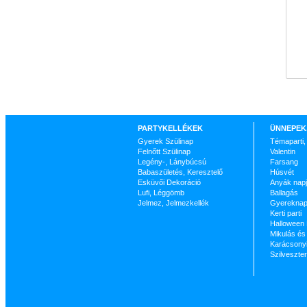
PARTYKELLÉKEK
ÜNNEPEK
Gyerek Szülinap
Témaparti,
Felnőtt Szülinap
Valentin
Legény-, Lánybúcsú
Farsang
Babaszületés, Keresztelő
Húsvét
Esküvői Dekoráció
Anyák nap
Lufi, Léggömb
Ballagás
Jelmez, Jelmezkellék
Gyerekna
Kerti parti
Halloween
Mikulás és 
Karácsonyi
Szilveszte