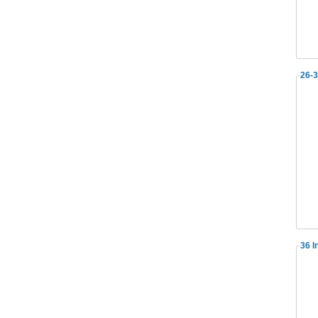
26-3
36 I