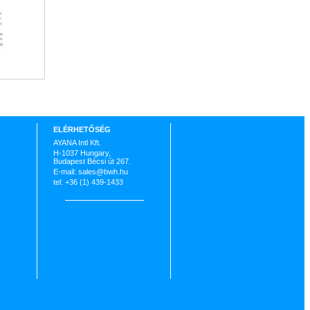
ELÉRHETŐSÉG
AYANA Intl Kft.
H-1037 Hungary,
Budapest Bécsi út 267.
E-mail: sales@bwh.hu
tel: +36 (1) 439-1433