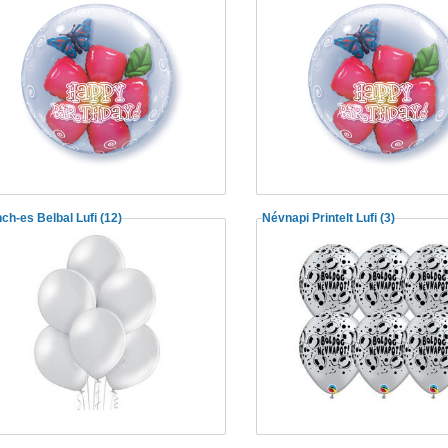
nch-es Belbal Lufi
(12)
Névnapi Printelt Lufi
(3)