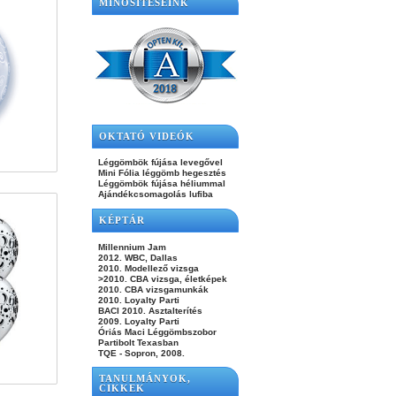
MINŐSÍTÉSEINK
OKTATÓ VIDEÓK
Léggömbök fújása levegővel
Mini Fólia léggömb hegesztés
Léggömbök fújása héliummal
Ajándékcsomagolás lufiba
KÉPTÁR
Millennium Jam
2012. WBC, Dallas
2010. Modellező vizsga
>2010. CBA vizsga, életképek
2010. CBA vizsgamunkák
2010. Loyalty Parti
BACI 2010. Asztalterítés
2009. Loyalty Parti
Óriás Maci Léggömbszobor
Partibolt Texasban
TQE - Sopron, 2008.
TANULMÁNYOK,
CIKKEK