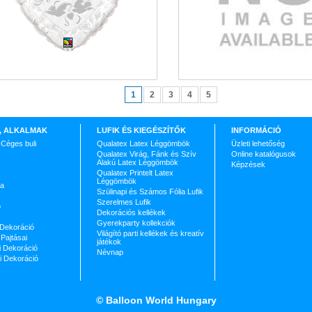
1
2
3
4
5
, ALKALMAK
LUFIK ÉS KIEGÉSZÍTŐK
INFORMÁCIÓ
 Céges buli
Qualatex Latex Léggömbök
Üzleti lehetőség
Qualatex Virág, Fánk és Szív
Online katalógusok
Alakú Latex Léggömbök
Képzések
Qualatex Printelt Latex
Léggömbök
ja
Szülinapi és Számos Fólia Lufik
Szerelmes Lufik
p
Dekorációs kellékek
Gyerekparty kollekciók
 Dekoráció
Világító parti kellékek és kreatív
Pajtásai
játékok
 Dekoráció
Névnap
ri Dekoráció
©
Balloon World Hungary