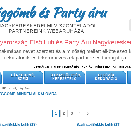
ggömb és Party áru
NAGYKERESKEDELMI VISZONTELADÓI
PARTNEREINK WEBÁRUHÁZA
arország Első Lufi és Party Áru Nagykeresk
szakmában nevet szerzett és a minőség mellett elkötelezett 
dekoratőrök és tekerőművészek partnere és támogatója.
KEZDŐLAP
|
ÜZLETI LEHETŐSÉG
|
AKCIÓK
|
KÉPZÉSEK
|
ON-LINE KA
LÁNYBÚCSÚ,
BABASZÜLETÉS,
ESKÜVŐI
SZEXI
KERESZTELŐ
DEKORÁCIÓ
LLÉK >>
Lufi, Léggömb
LÉGGÖMB MINDEN ALKALOMRA
1
2
3
4
5
inapi Bubble Lufik
(23)
Szülinapi Bubble Lufik
(23)