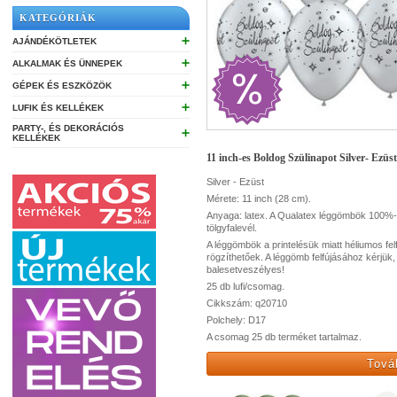
KATEGÓRIÁK
➕
AJÁNDÉKÖTLETEK
➕
ALKALMAK ÉS ÜNNEPEK
➕
GÉPEK ÉS ESZKÖZÖK
➕
LUFIK ÉS KELLÉKEK
PARTY-, ÉS DEKORÁCIÓS
➕
KELLÉKEK
11 inch-es Boldog Szülinapot Silver- Ezüs
Silver - Ezüst
Mérete: 11 inch (28 cm).
Anyaga: latex. A Qualatex léggömbök 100%-o
tölgyfalevél.
A léggömbök a printelésük miatt héliumos felf
rögzíthetőek. A léggömb felfújásához kérjük,
balesetveszélyes!
25 db lufi/csomag.
Cikkszám: q20710
Polchely: D17
A csomag 25 db terméket tartalmaz.
Tová