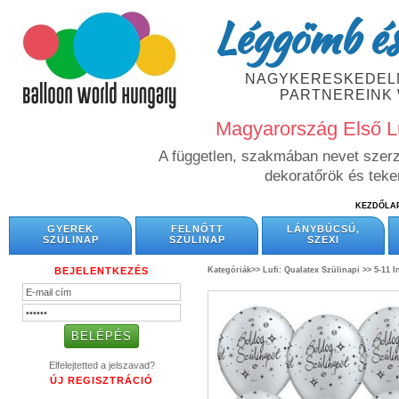
Léggömb és
NAGYKERESKEDELM
PARTNEREINK
Magyarország Első L
A független, szakmában nevet szerze
dekoratőrök és tek
KEZDŐLA
GYEREK
FELNŐTT
LÁNYBÚCSÚ,
SZÜLINAP
SZÜLINAP
SZEXI
BEJELENTKEZÉS
Kategóriák>>
Lufi: Qualatex Szülinapi >>
5-11 I
Elfelejtetted a jelszavad?
ÚJ REGISZTRÁCIÓ