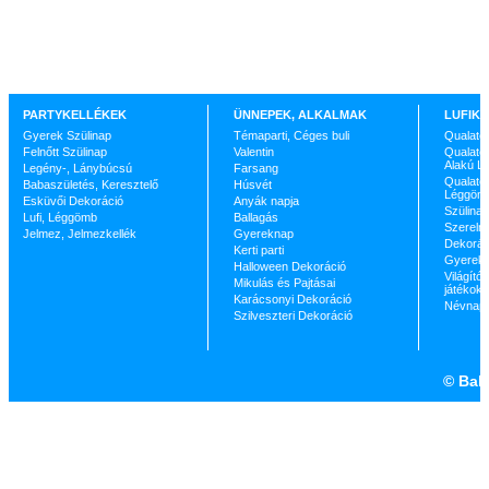
PARTYKELLÉKEK
ÜNNEPEK, ALKALMAK
LUFIK 
Gyerek Szülinap
Témaparti, Céges buli
Qualate
Felnőtt Szülinap
Valentin
Qualatex
Alakú L
Legény-, Lánybúcsú
Farsang
Qualatex
Babaszületés, Keresztelő
Húsvét
Léggöm
Esküvői Dekoráció
Anyák napja
Szülinap
Lufi, Léggömb
Ballagás
Szerelm
Jelmez, Jelmezkellék
Gyereknap
Dekorác
Kerti parti
Gyerekp
Halloween Dekoráció
Világító 
Mikulás és Pajtásai
játékok
Karácsonyi Dekoráció
Névnap
Szilveszteri Dekoráció
©
Ball