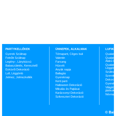
PARTYKELLÉKEK
ÜNNEPEK, ALKALMAK
LUFIK 
Gyerek Szülinap
Témaparti, Céges buli
Qualate
Felnőtt Szülinap
Valentin
Qualatex
Alakú L
Legény-, Lánybúcsú
Farsang
Qualatex
Babaszületés, Keresztelő
Húsvét
Léggöm
Esküvői Dekoráció
Anyák napja
Szülinap
Lufi, Léggömb
Ballagás
Szerelm
Jelmez, Jelmezkellék
Gyereknap
Dekorác
Kerti parti
Gyerekp
Halloween Dekoráció
Világító 
Mikulás és Pajtásai
játékok
Karácsonyi Dekoráció
Névnap
Szilveszteri Dekoráció
©
Ball