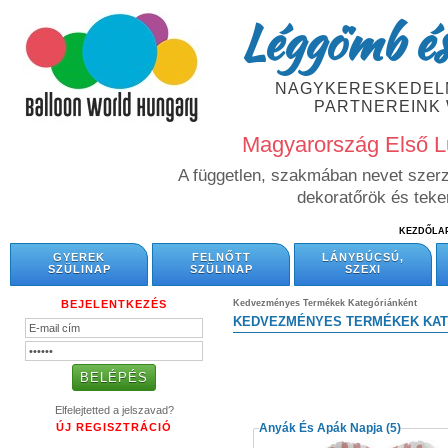
Léggömb és
NAGYKERESKEDELM
PARTNEREINK
Magyarország Első L
A független, szakmában nevet szerze
dekoratőrök és tek
KEZDŐLA
GYEREK
FELNŐTT
LÁNYBÚCSÚ,
SZÜLINAP
SZÜLINAP
SZEXI
BEJELENTKEZÉS
Kedvezményes Termékek Kategóriánként
KEDVEZMÉNYES TERMÉKEK KA
Elfelejtetted a jelszavad?
ÚJ REGISZTRÁCIÓ
Anyák És Apák Napja
(5)