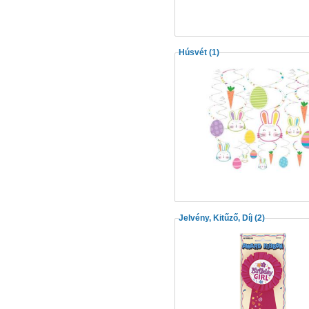
Húsvét
(1)
Jelvény, Kitűző, Díj
(2)