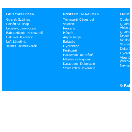
PARTYKELLÉKEK
ÜNNEPEK, ALKALMAK
LUFIK 
Gyerek Szülinap
Témaparti, Céges buli
Qualate
Felnőtt Szülinap
Valentin
Qualatex
Alakú L
Legény-, Lánybúcsú
Farsang
Qualatex
Babaszületés, Keresztelő
Húsvét
Léggöm
Esküvői Dekoráció
Anyák napja
Szülinap
Lufi, Léggömb
Ballagás
Szerelm
Jelmez, Jelmezkellék
Gyereknap
Dekorác
Kerti parti
Gyerekp
Halloween Dekoráció
Világító 
Mikulás és Pajtásai
játékok
Karácsonyi Dekoráció
Névnap
Szilveszteri Dekoráció
©
Ball