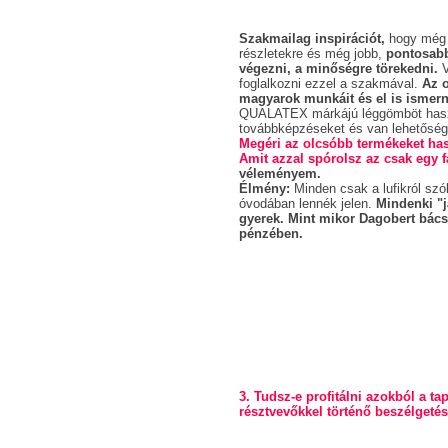
Szakmailag inspirációt,
hogy még j
részletekre és még jobb,
pontosabb
végezni, a minőségre törekedni.
V
foglalkozni ezzel a szakmával.
Az o
magyarok munkáit és el is ismern
QUALATEX márkájú léggömböt hasz
továbbképzéseket és van lehetőség 
Megéri az olcsóbb termékeket ha
Amit azzal spórolsz az csak egy f
véleményem.
Élmény:
Minden csak a lufikról szól
óvodában lennék jelen.
Mindenki "j
gyerek. Mint mikor Dagobert bács
pénzében.
3. Tudsz-e profitálni azokból a ta
résztvevőkkel történő beszélgetés