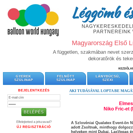
Léggömb és
NAGYKERESKEDELM
PARTNEREINK
Magyarország Első L
A független, szakmában nevet szerze
dekoratőrök és tek
KEZDŐLA
GYEREK
FELNŐTT
LÁNYBÚCSÚ,
SZÜLINAP
SZÜLINAP
SZEXI
BEJELENTKEZÉS
AKI TUDÁSÁVAL LOPTA BE MAGÁT
Elmes
Niko Fric-et 
Elfelejtetted a jelszavad?
A Szlovéniai Qualatex Event-ön N
ÚJ REGISZTRÁCIÓ
adott Zsoltnak, minthogy dolgozz
helyeken mint Dubai, LasVegas és