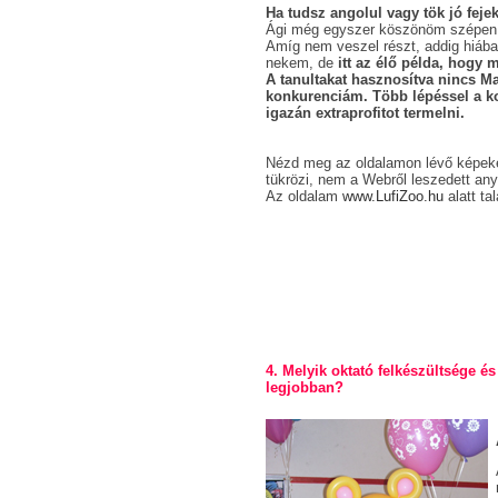
Ha tudsz angolul vagy tök jó feje
Ági még egyszer köszönöm szépen
Amíg nem veszel részt, addig hiá
nekem, de
itt az élő példa, hogy 
A tanultakat hasznosítva nincs 
konkurenciám. Több lépéssel a kol
igazán extraprofitot termelni.
Nézd meg az oldalamon lévő képek
tükrözi, nem a Webről leszedett an
Az oldalam
www.LufiZoo.hu
alatt tal
4. Melyik oktató felkészültsége és
legjobban?