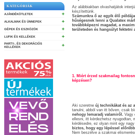
KATEGÓRIÁK
Az alábbiakban olvashatjátok interjú
készítettünk.
➕
AJÁNDÉKÖTLETEK
Számunkra ő az egyik élő példáj
hűségesnek lenni a Qualatex már
➕
ALKALMAK ÉS ÜNNEPEK
továbbképezni magadat, a maxim
➕
területeden és hangsúlyt fektetni 
GÉPEK ÉS ESZKÖZÖK
➕
LUFIK ÉS KELLÉKEK
PARTY-, ÉS DEKORÁCIÓS
➕
KELLÉKEK
1. Miért érzed szakmailag fontos
képzésen?
Aki szeretne
új technikákat és az a
tanulni, abból van itt bőven, csak bí
nehogy lemaradj valamiről.
Vagy c
ellesni, itt kérdezhetsz nyugodtan, 
kérdésedre, ez olyan mint egy nagy
biztos, hogy egy lépéssel előrébb 
Nem beszélve a szakmai elismerésrő