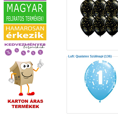
Lufi: Qualatex Szülinapi
(136)