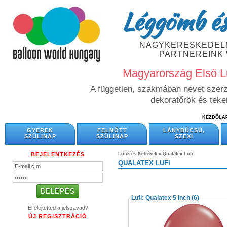
Léggömb és
NAGYKERESKEDELM
PARTNEREINK
Magyarország Első L
A független, szakmában nevet szerze
dekoratőrök és tek
KEZDŐLA
GYEREK
FELNŐTT
LÁNYBÚCSÚ,
SZÜLINAP
SZÜLINAP
SZEXI
BEJELENTKEZÉS
Lufik és Kellékek
»
Qualatex Lufi
QUALATEX LUFI
Lufi: Qualatex 5 Inch
(6)
Elfelejtetted a jelszavad?
ÚJ REGISZTRÁCIÓ