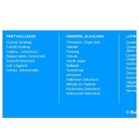
PARTYKELLÉKEK
ÜNNEPEK, ALKALMAK
LUFIK 
Gyerek Szülinap
Témaparti, Céges buli
Qualate
Felnőtt Szülinap
Valentin
Qualatex
Alakú L
Legény-, Lánybúcsú
Farsang
Qualatex
Babaszületés, Keresztelő
Húsvét
Léggöm
Esküvői Dekoráció
Anyák napja
Szülinap
Lufi, Léggömb
Ballagás
Szerelm
Jelmez, Jelmezkellék
Gyereknap
Dekorác
Kerti parti
Gyerekp
Halloween Dekoráció
Világító 
Mikulás és Pajtásai
játékok
Karácsonyi Dekoráció
Névnap
Szilveszteri Dekoráció
©
Ball