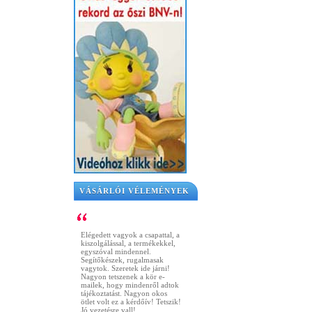
VÁSÁRLÓI VÉLEMÉNYEK
Elégedett vagyok a csapattal, a
kiszolgálással, a termékekkel,
egyszóval mindennel.
Segítőkészek, rugalmasak
vagytok. Szeretek ide járni!
Nagyon tetszenek a kör e-
mailek, hogy mindenről adtok
tájékoztatást. Nagyon okos
ötlet volt ez a kérdőív! Tetszik!
Jó vezetésre vall!