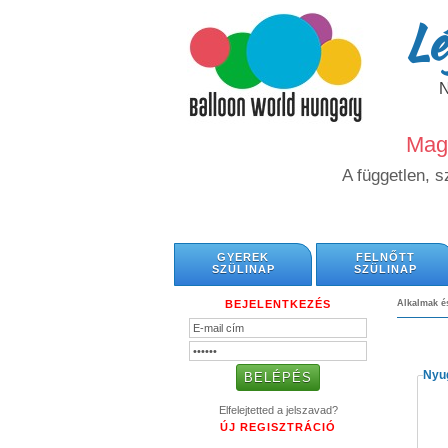
Lé
Magy
A független, 
GYEREK
FELNŐTT
SZÜLINAP
SZÜLINAP
BEJELENTKEZÉS
Alkalmak 
Nyug
Elfelejtetted a jelszavad?
ÚJ REGISZTRÁCIÓ