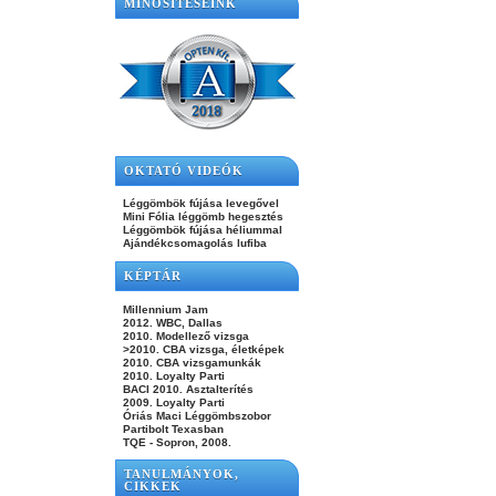
MINŐSÍTÉSEINK
OKTATÓ VIDEÓK
Léggömbök fújása levegővel
Mini Fólia léggömb hegesztés
Léggömbök fújása héliummal
Ajándékcsomagolás lufiba
KÉPTÁR
Millennium Jam
2012. WBC, Dallas
2010. Modellező vizsga
>2010. CBA vizsga, életképek
2010. CBA vizsgamunkák
2010. Loyalty Parti
BACI 2010. Asztalterítés
2009. Loyalty Parti
Óriás Maci Léggömbszobor
Partibolt Texasban
TQE - Sopron, 2008.
TANULMÁNYOK,
CIKKEK