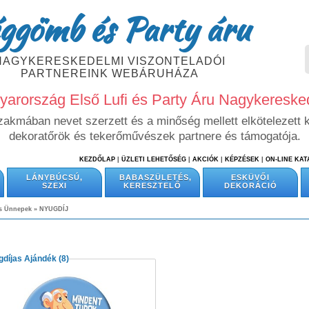
ggömb és Party áru
NAGYKERESKEDELMI VISZONTELADÓI
PARTNEREINK WEBÁRUHÁZA
arország Első Lufi és Party Áru Nagykeresk
szakmában nevet szerzett és a minőség mellett elkötelezett 
dekoratőrök és tekerőművészek partnere és támogatója.
KEZDŐLAP
|
ÜZLETI LEHETŐSÉG
|
AKCIÓK
|
KÉPZÉSEK
|
ON-LINE KA
LÁNYBÚCSÚ,
BABASZÜLETÉS,
ESKÜVŐI
SZEXI
KERESZTELŐ
DEKORÁCIÓ
és Ünnepek
»
NYUGDÍJ
díjas Ajándék
(8)