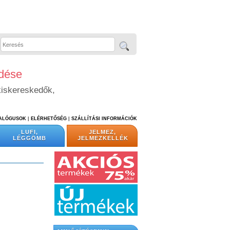
edése
kiskereskedők,
TALÓGUSOK
|
ELÉRHETŐSÉG
|
SZÁLLÍTÁSI INFORMÁCIÓK
LUFI,
JELMEZ,
LÉGGÖMB
JELMEZKELLÉK