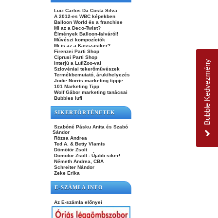
Luiz Carlos Da Costa Silva
A 2012-es WBC képekben
Balloon World és a franchise
Mi az a Deco-Twist?
Élmények Balloon-falváról!
Művészi kompozíciók
Mi is az a Kasszasiker?
Firenzei Parti Shop
Ciprusi Parti Shop
Bubble Kedvezmény
Interjú a LufiZoo-val
Szlovéniai tekerőművészek
Termékbemutató, árukihelyezés
Jodie Norris marketing tippje
101 Marketing Tipp
Wolf Gábor marketing tanácsai
Bubbles lufi
SIKERTÖRTÉNETEK
Szabóné Pásku Anita és Szabó
Sándor
Rózsa Andrea
Ted A. & Betty Vlamis
Dömötör Zsolt
Dömötör Zsolt - Újabb siker!
Németh Andrea, CBA
Schreiter Nándor
Zeke Erika
E-SZÁMLA INFO
Az E-számla előnyei