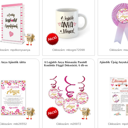
kkszám: mpdkonyvanya
Cikkszám: mbogre72098
Cikkszám: ms
b Anya Ajándék tábla
A Legjobb Anya Rózsaszín Pasztell
Ajándék Újság Anyuk
Konfettis Függő Dekoráció, 6 db-os
Cikkszám: mtb26552
Cikkszám: m26972
Cikkszám: mpd