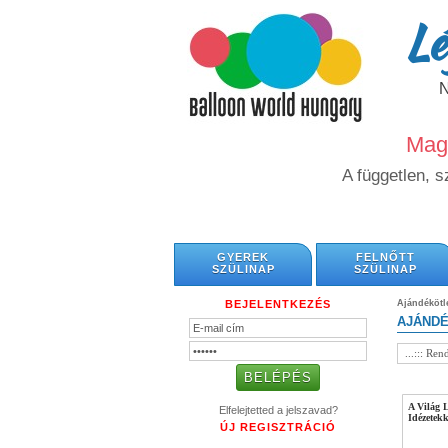
Lé
Magy
A független, 
GYEREK
FELNŐTT
SZÜLINAP
SZÜLINAP
BEJELENTKEZÉS
Ajándékötl
AJÁND
A Világ 
Elfelejtetted a jelszavad?
Idézetekk
ÚJ REGISZTRÁCIÓ