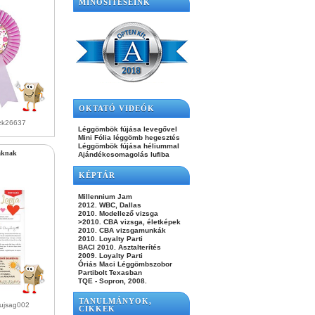
MINŐSÍTÉSEINK
OKTATÓ VIDEÓK
zk26637
Léggömbök fújása levegővel
Mini Fólia léggömb hegesztés
Léggömbök fújása héliummal
áknak
Ajándékcsomagolás lufiba
KÉPTÁR
Millennium Jam
2012. WBC, Dallas
2010. Modellező vizsga
>2010. CBA vizsga, életképek
2010. CBA vizsgamunkák
2010. Loyalty Parti
BACI 2010. Asztalterítés
2009. Loyalty Parti
Óriás Maci Léggömbszobor
Partibolt Texasban
TQE - Sopron, 2008.
TANULMÁNYOK,
ujsag002
CIKKEK