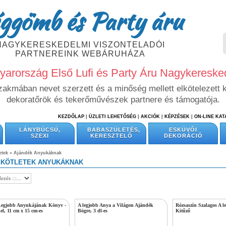
ggömb és Party áru
NAGYKERESKEDELMI VISZONTELADÓI
PARTNEREINK WEBÁRUHÁZA
arország Első Lufi és Party Áru Nagykeresk
szakmában nevet szerzett és a minőség mellett elkötelezett 
dekoratőrök és tekerőművészek partnere és támogatója.
KEZDŐLAP
|
ÜZLETI LEHETŐSÉG
|
AKCIÓK
|
KÉPZÉSEK
|
ON-LINE KA
LÁNYBÚCSÚ,
BABASZÜLETÉS,
ESKÜVŐI
SZEXI
KERESZTELŐ
DEKORÁCIÓ
etek
»
Ajándék Anyukáknak
ÉKÖTLETEK ANYUKÁKNAK
Legjobb Anyukájának Könyv -
A legjobb Anya a Világon Ajándék
Rózsaszín Szalagos A l
el, 11 cm x 15 cm-es
Bögre, 3 dl-es
Kitűző