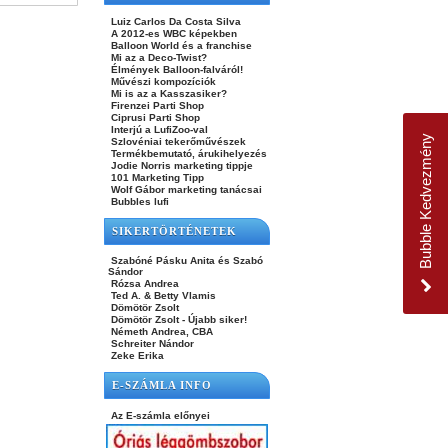
Luiz Carlos Da Costa Silva
A 2012-es WBC képekben
Balloon World és a franchise
Mi az a Deco-Twist?
Élmények Balloon-falváról!
Művészi kompozíciók
Mi is az a Kasszasiker?
Firenzei Parti Shop
Ciprusi Parti Shop
Interjú a LufiZoo-val
Bubble Kedvezmény
Szlovéniai tekerőművészek
Termékbemutató, árukihelyezés
Jodie Norris marketing tippje
101 Marketing Tipp
Wolf Gábor marketing tanácsai
Bubbles lufi
SIKERTÖRTÉNETEK
Szabóné Pásku Anita és Szabó
Sándor
Rózsa Andrea
Ted A. & Betty Vlamis
Dömötör Zsolt
Dömötör Zsolt - Újabb siker!
Németh Andrea, CBA
Schreiter Nándor
Zeke Erika
E-SZÁMLA INFO
Az E-számla előnyei