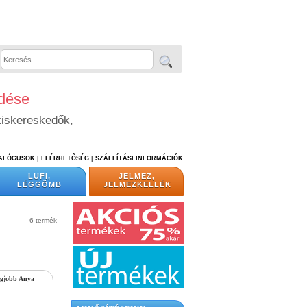
edése
kiskereskedők,
TALÓGUSOK
|
ELÉRHETŐSÉG
|
SZÁLLÍTÁSI INFORMÁCIÓK
LUFI,
JELMEZ,
LÉGGÖMB
JELMEZKELLÉK
6 termék
egjobb Anya