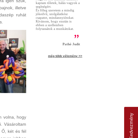
ra igen szűk,
kaptam tőletek, hálás vagyok a
segítségért.
ajnok, illetve
És főleg szeretem a mindig
jókedvű, szolgálatkész
odaszép ruhát
csapatot, mindannyiótokat.
s
.
Kívánom, hogy ezután is
ebben a szellemben
folytassátok a munkátokat.
Pathó Judit
még több vélemény >>
Bubble Kedvezmény
 volna, hogy
i. Vásároltam
Ő, két és fél