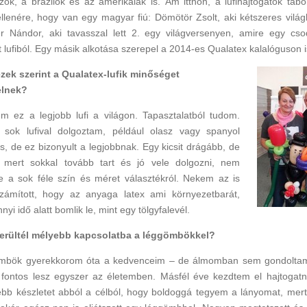
zok, a brazilok és az amerikaiak is. Ám itthon, a lufihajtogatók tábo
llenére, hogy van egy magyar fiú: Dömötör Zsolt, aki kétszeres világb
er Nándor, aki tavasszal lett 2. egy világversenyen, amire egy cs
 lufiból
.
Egy másik
alkotás
a
szerepel a 2014-es Qualatex kalalóguson i
zek szerint a Qualatex-lufik minőséget
elnek?
em ez a legjobb lufi a világon. Tapasztalatból tudom.
sok lufival dolgoztam, például olasz vagy spanyol
 is, de ez bizonyult a legjobbnak. Egy kicsit drágább, de
 mert sokkal tovább tart és jó vele dolgozni, nem
e a sok féle szín és méret választékról. Nekem az is
zámított, hogy az anyaga latex ami környezetbarát,
yi idő alatt bomlik le, mint egy tölgyfalevél.
kerültél mélyebb kapcsolatba a léggömbökkel?
ömbök gyerekkorom óta a kedvenceim – de álmomban sem gondoltam
 fontos lesz egyszer az életemben. Másfél éve kezdtem el hajtogatn
ebb készletet abból a célból, hogy boldoggá tegyem a lányomat, mert 