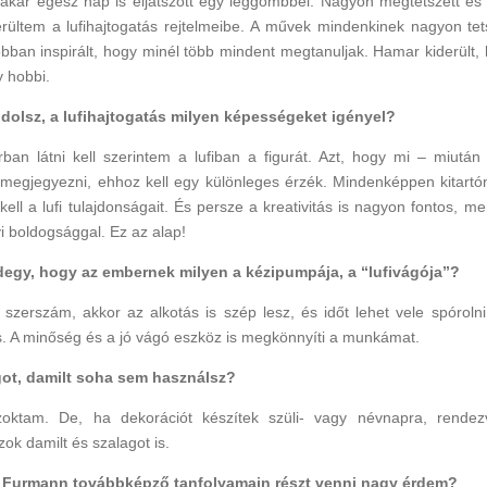
akár egész nap is eljátszott egy léggömbbel. Nagyon megtetszett és
rültem a lufihajtogatás rejtelmeibe. A művek mindenkinek nagyon tet
obban inspirált, hogy minél több mindent megtanuljak. Hamar kiderült,
y hobbi.
dolsz, a lufihajtogatás milyen képességeket igényel?
rban látni kell szerintem a lufiban a figurát. Azt, hogy mi – miután
megjegyezni, ehhoz kell egy különleges érzék. Mindenképpen kitartóna
kell a lufi tulajdonságait. És persze a kreativitás is nagyon fontos, mer
i boldogsággal. Ez az alap!
egy, hogy az embernek milyen a kézipumpája, a “lufivágója”?
 szerszám, akkor az alkotás is szép lesz, és időt lehet vele spóroln
. A minőség és a jó vágó eszköz is megkönnyíti a munkámat.
ot, damilt soha sem használsz?
ktam. De, ha dekorációt készítek szüli- vagy névnapra, rendezv
ok damilt és szalagot is.
 Furmann továbbképző tanfolyamain részt venni nagy érdem?