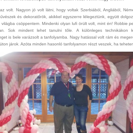
z volt. Nagyon jó volt látni, hogy voltak Szerbiából, Angliából, Né
űvészek és dekoratőrök, akikkel egyszerre lélegeztünk, együtt dolgo
 világba csöppentem. Mindenki olyan lufi örült volt, mint én! Robbie 
n. Sok mindent lehet tanulni tőle. A különleges technikákon k
nget is bele varázsolt a tanfolyamba. Nagy hatással volt rám és meger
 úton járok. Azóta minden hasonló tanfolyamon részt veszek, ha tehete