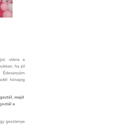
jut, utána a
ukkan, ha jól
. Édesanyám
ásfél hónapig
geztél, majd
goztál a
Egy gesztenye