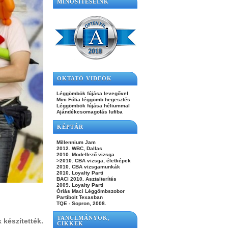
MINŐSÍTÉSEINK
OKTATÓ VIDEÓK
Léggömbök fújása levegővel
Mini Fólia léggömb hegesztés
Léggömbök fújása héliummal
Ajándékcsomagolás lufiba
KÉPTÁR
Millennium Jam
2012. WBC, Dallas
2010. Modellező vizsga
>2010. CBA vizsga, életképek
2010. CBA vizsgamunkák
2010. Loyalty Parti
BACI 2010. Asztalterítés
2009. Loyalty Parti
Óriás Maci Léggömbszobor
Partibolt Texasban
TQE - Sopron, 2008.
TANULMÁNYOK,
 készítették.
CIKKEK