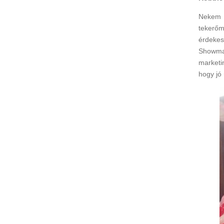
Nekem a
tekerőm
érdekes
Showma
marketi
hogy jó