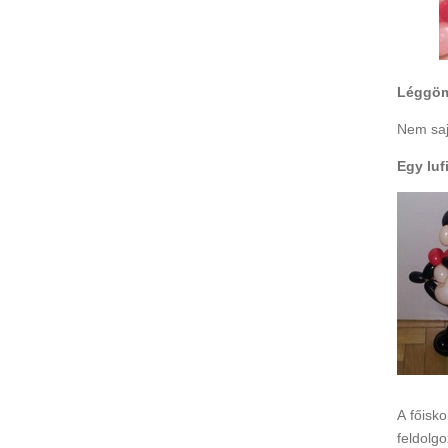
Léggömb
Nem saj
Egy luf
A főisk
feldolg