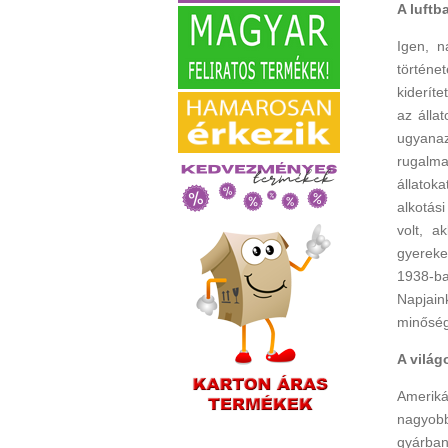
A luftb
Igen, n
történ
kideríte
az álla
ugyanaz
rugalma
állatok
alkotás
volt, a
gyereke
1938-ba
Napjai
minőségi
A vilá
Ameriká
nagyobb
gyárban,