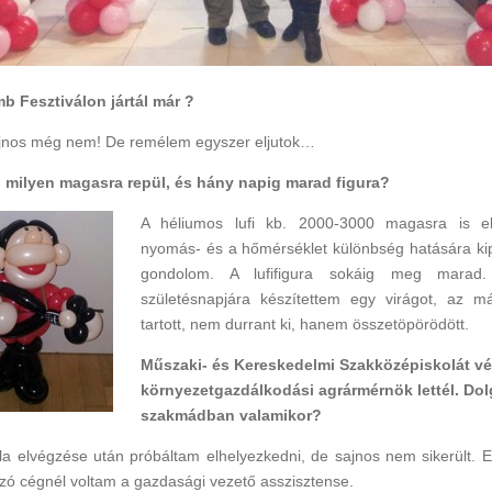
 Fesztiválon jártál már ?
nos még nem! De remélem egyszer eljutok…
i milyen magasra repül, és hány napig marad figura?
A héliumos lufi kb. 2000-3000 magasra is el
nyomás- és a hőmérséklet különbség hatására kip
gondolom. A lufifigura sokáig meg marad
születésnapjára készítettem egy virágot, az m
tartott, nem durrant ki, hanem összetöpörödött.
Műszaki- és Kereskedelmi Szakközépiskolát vé
környezetgazdálkodási agrármérnök lettél. Dol
szakmádban valamikor?
ola elvégzése után próbáltam elhelyezkedni, de sajnos nem sikerült. 
ozó cégnél voltam a gazdasági vezető asszisztense.