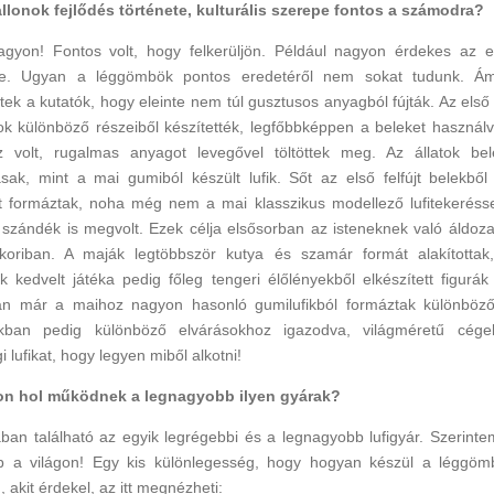
allonok fejlődés története, kulturális szerepe fontos a számodra?
agyon! Fontos volt, hogy felkerüljön. Például nagyon érdekes az el
ete. Ugyan a léggömbök pontos eredetéről nem sokat tudunk. Á
ttek a kutatók, hogy eleinte nem túl gusztusos anyagból fújták. Az első 
tok különböző részeiből készítették, legfőbbképpen a beleket használ
 volt, rugalmas anyagot levegővel töltöttek meg. Az állatok bel
sak, mint a mai gumiból készült lufik. Sőt az első felfújt belekből
at formáztak, noha még nem a mai klasszikus modellező lufitekeréss
i szándék is megvolt. Ezek célja elsősorban az isteneknek való áldoz
kkoriban. A maják legtöbbször kutya és szamár formát alakította
k kedvelt játéka pedig főleg tengeri élőlényekből elkészített figurák
n már a maihoz nagyon hasonló gumilufikból formáztak különböző 
nkban pedig különböző elvárásokhoz igazodva, világméretű cége
 lufikat, hogy legyen miből alkotni!
gon hol működnek a legnagyobb ilyen gyárak?
ban található az egyik legrégebbi és a legnagyobb lufigyár. Szerinte
 a világon! Egy kis különlegesség, hogy hogyan készül a léggöm
 akit érdekel, az itt megnézheti: