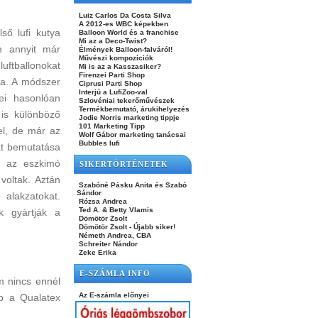
Luiz Carlos Da Costa Silva
A 2012-es WBC képekben
ső lufi kutya
Balloon World és a franchise
Mi az a Deco-Twist?
m annyit már
Élmények Balloon-falváról!
Művészi kompozíciók
luftballonokat
Mi is az a Kasszasiker?
Firenzei Parti Shop
va. A módszer
Ciprusi Parti Shop
Interjú a LufiZoo-val
ei hasonlóan
Szlovéniai tekerőművészek
Termékbemutató, árukihelyezés
 is különböző
Jodie Norris marketing tippje
101 Marketing Tipp
el, de már az
Wolf Gábor marketing tanácsai
Bubbles lufi
at bemutatása
k, az eszkimó
SIKERTÖRTÉNETEK
 voltak. Aztán
Szabóné Pásku Anita és Szabó
Sándor
alakzatokat.
Rózsa Andrea
Ted A. & Betty Vlamis
k gyártják a
Dömötör Zsolt
Dömötör Zsolt - Újabb siker!
Németh Andrea, CBA
Schreiter Nándor
Zeke Erika
E-SZÁMLA INFO
m nincs ennél
Az E-számla előnyei
b a Qualatex