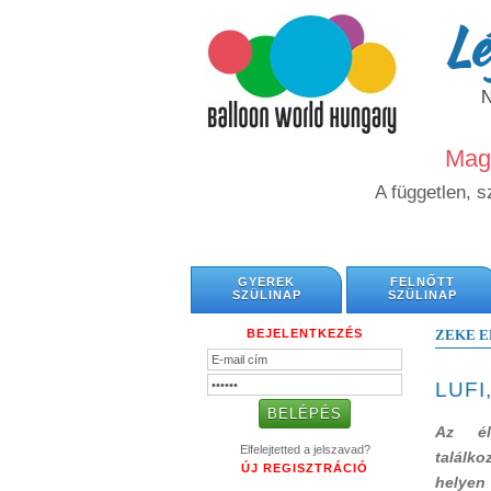
Lé
Magy
A független, 
GYEREK
FELNŐTT
SZÜLINAP
SZÜLINAP
BEJELENTKEZÉS
ZEKE E
LUFI
Az él
Elfelejtetted a jelszavad?
találko
ÚJ REGISZTRÁCIÓ
helyen 