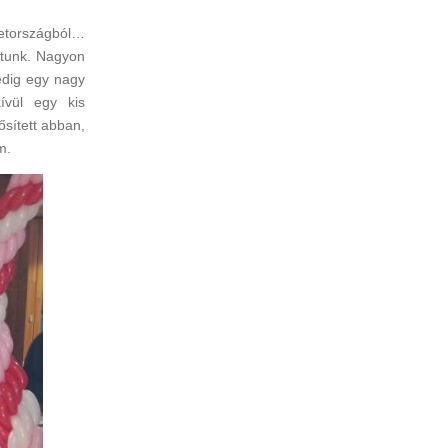
metországból…
ztunk. Nagyon
pedig egy nagy
ívül egy kis
ősített abban,
m.