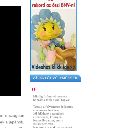
VÁSÁRLÓI VÉLEMÉNYEK
Mindig örömmel megyek
hozzátok több oknál fogva:
Tetszik a folyamatos fejlesztés,
a választék bővítése.
Jól átlátható a termékek
den országban
elrendezése, könnyen
összeválogatom, amire
sek a japánok,
szükségem van.
Nagyon sok szakmai tanácsot