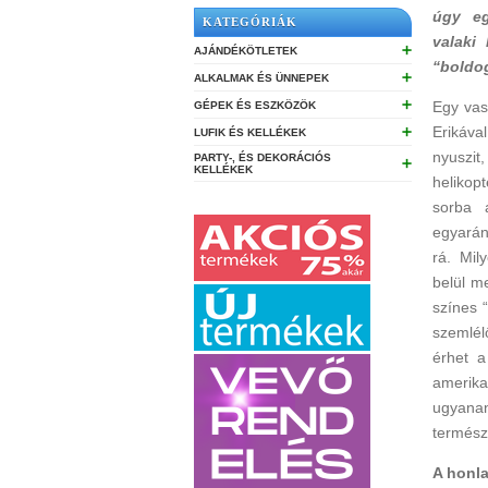
úgy eg
KATEGÓRIÁK
valaki
➕
AJÁNDÉKÖTLETEK
“boldog
➕
ALKALMAK ÉS ÜNNEPEK
➕
Egy vas
GÉPEK ÉS ESZKÖZÖK
Erikáva
➕
LUFIK ÉS KELLÉKEK
nyuszit
PARTY-, ÉS DEKORÁCIÓS
➕
KELLÉKEK
helikop
sorba 
egyarán
rá. Mil
belül m
színes 
szemlél
érhet 
amerika
ugyan
termész
A honla