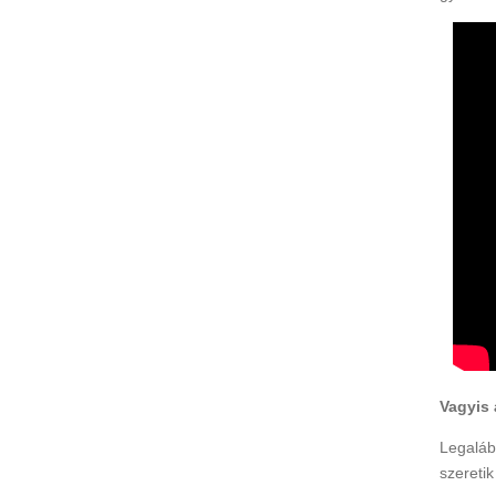
Vagyis 
Legaláb
szeretik