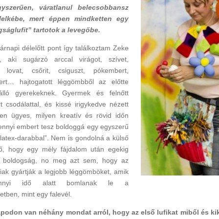
yszerűen, váratlanul belecsobbansz
 lelkébe, mert éppen mindketten egy
ságlufit” tartotok a levegőbe.
árnapi délelőtt pont így találkoztam Zeke
l, aki sugárzó arccal virágot, szívet,
, lovat, csőrit, csiguszt, pókembert,
tert… hajtogatott léggömbből az előtte
álló gyerekeknek. Gyermek és felnőtt
t csodálattal, és kissé irigykedve nézett
yen ügyes, milyen kreatív és rövid időn
ennyi embert tesz boldoggá egy egyszerű
“latex-darabbal”. Nem is gondolná a külső
ő, hogy egy mély fájdalom után egekig
a boldogság, no meg azt sem, hogy az
iak gyártják a legjobb léggömböket, amik
annyi idő alatt bomlanak le a
etben, mint egy falevél.
podon van néhány mondat arról, hogy az első lufikat miből és kik