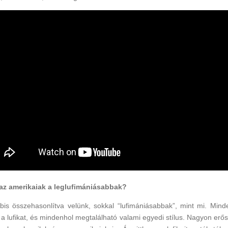
az amerikaiak a leglufimániásabbak?
bis összehasonlítva velünk, sokkal “lufimániásabbak”, mint mi. Min
 a lufikat, és mindenhol megtalálható valami egyedi stílus. Nagyon erő