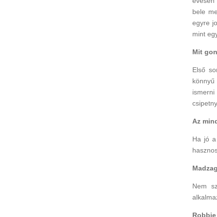
évesen 
bele me
egyre j
mint eg
Mit gon
Első so
könnyű 
ismerni 
csipetny
Az mind
Ha jó a
hasznos
Madzag
Nem szo
alkalmaz
Robbie