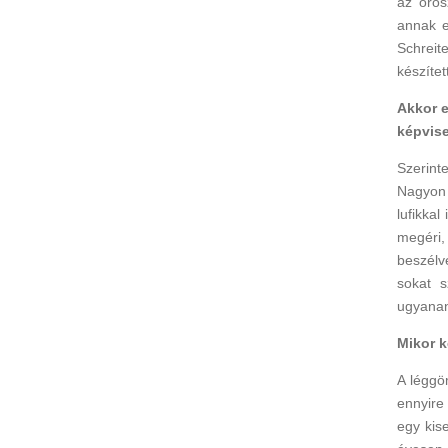
az oros
annak e
Schreit
készített
Akkor e
képvis
Szerint
Nagyon 
lufikkal
megéri,
beszélv
sokat s
ugyanann
Mikor 
A légg
ennyire
egy kis