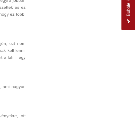
 egyre jobban
szettek és ez
 hogy ez több,
 jön, ezt nem
k kell lenni,
t a lufi = egy
i, ami nagyon
ényekre, ott