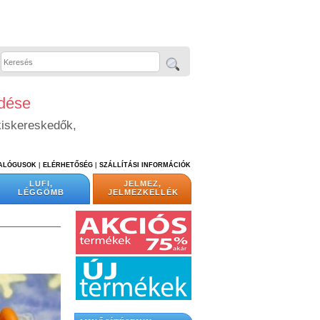
edése
kiskereskedők,
TALÓGUSOK
|
ELÉRHETŐSÉG
|
SZÁLLÍTÁSI INFORMÁCIÓK
LUFI,
JELMEZ,
LÉGGÖMB
JELMEZKELLÉK