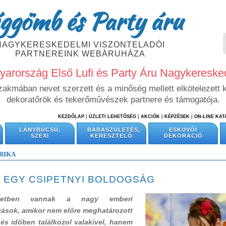
ggömb és Party áru
NAGYKERESKEDELMI VISZONTELADÓI
PARTNEREINK WEBÁRUHÁZA
arország Első Lufi és Party Áru Nagykeresk
szakmában nevet szerzett és a minőség mellett elkötelezett 
dekoratőrök és tekerőművészek partnere és támogatója.
KEZDŐLAP
|
ÜZLETI LEHETŐSÉG
|
AKCIÓK
|
KÉPZÉSEK
|
ON-LINE KA
LÁNYBÚCSÚ,
BABASZÜLETÉS,
ESKÜVŐI
SZEXI
KERESZTELŐ
DEKORÁCIÓ
RIKA
, EGY CSIPETNYI BOLDOGSÁG
etben vannak a nagy emberi
zások, amikor nem előre meghatározott
és időben találkozol valakivel, hanem