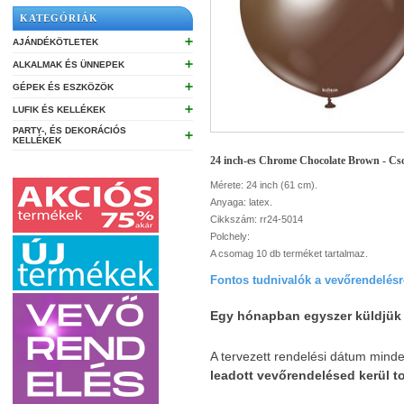
KATEGÓRIÁK
➕
AJÁNDÉKÖTLETEK
➕
ALKALMAK ÉS ÜNNEPEK
➕
GÉPEK ÉS ESZKÖZÖK
➕
LUFIK ÉS KELLÉKEK
PARTY-, ÉS DEKORÁCIÓS
➕
KELLÉKEK
24 inch-es Chrome Chocolate Brown - Cso
Mérete: 24 inch (61 cm).
Anyaga: latex.
Cikkszám: rr24-5014
Polchely:
A csomag 10 db terméket tartalmaz.
Fontos tudnivalók a vevőrendelésr
Egy hónapban egyszer küldjük 
A tervezett rendelési dátum minde
leadott vevőrendelésed kerül t