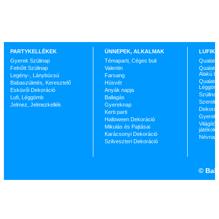
PARTYKELLÉKEK
ÜNNEPEK, ALKALMAK
LUFIK 
Gyerek Szülinap
Témaparti, Céges buli
Qualate
Felnőtt Szülinap
Valentin
Qualatex
Alakú L
Legény-, Lánybúcsú
Farsang
Qualatex
Babaszületés, Keresztelő
Húsvét
Léggöm
Esküvői Dekoráció
Anyák napja
Szülinap
Lufi, Léggömb
Ballagás
Szerelm
Jelmez, Jelmezkellék
Gyereknap
Dekorác
Kerti parti
Gyerekp
Halloween Dekoráció
Világító 
Mikulás és Pajtásai
játékok
Karácsonyi Dekoráció
Névnap
Szilveszteri Dekoráció
©
Ball