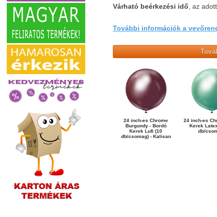
Várható beérkezési idő
, az adot
További információk a vevőrend
Tová
24 inch-es Chrome
24 inch-es Ch
Burgundy - Bordó
Kerek Latex
Kerek Lufi (10
db/cso
db/csomag) - Kalisan