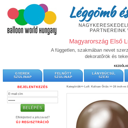
Léggömb és
NAGYKERESKEDELM
PARTNEREINK
Magyarország Első L
A független, szakmában nevet szerze
dekoratőrök és tek
KEZDŐLA
GYEREK
FELNŐTT
LÁNYBÚCSÚ,
SZÜLINAP
SZÜLINAP
SZEXI
BEJELENTKEZÉS
Kategóriák>>
Lufi: Kalisan Óriás >>
24 inch-es 
Elfelejtetted a jelszavad?
ÚJ REGISZTRÁCIÓ