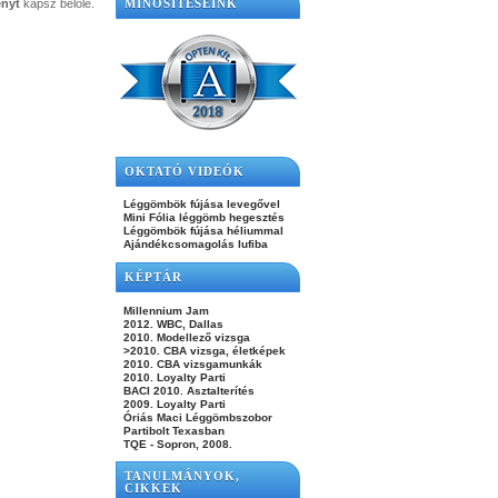
nyt
kapsz belőle.
MINŐSÍTÉSEINK
OKTATÓ VIDEÓK
Léggömbök fújása levegővel
Mini Fólia léggömb hegesztés
Léggömbök fújása héliummal
Ajándékcsomagolás lufiba
KÉPTÁR
Millennium Jam
2012. WBC, Dallas
2010. Modellező vizsga
>2010. CBA vizsga, életképek
2010. CBA vizsgamunkák
2010. Loyalty Parti
BACI 2010. Asztalterítés
2009. Loyalty Parti
Óriás Maci Léggömbszobor
Partibolt Texasban
TQE - Sopron, 2008.
TANULMÁNYOK,
CIKKEK