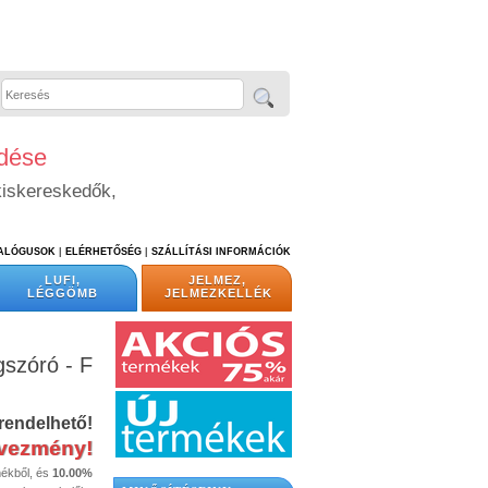
edése
kiskereskedők,
TALÓGUSOK
|
ELÉRHETŐSÉG
|
SZÁLLÍTÁSI INFORMÁCIÓK
LUFI,
JELMEZ,
LÉGGÖMB
JELMEZKELLÉK
gszóró - F
rendelhető!
dvezmény!
mékből, és
10.00%