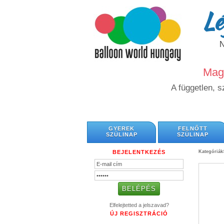
Lé
Magy
A független, 
GYEREK
FELNŐTT
SZÜLINAP
SZÜLINAP
BEJELENTKEZÉS
Kategóriák
Elfelejtetted a jelszavad?
ÚJ REGISZTRÁCIÓ