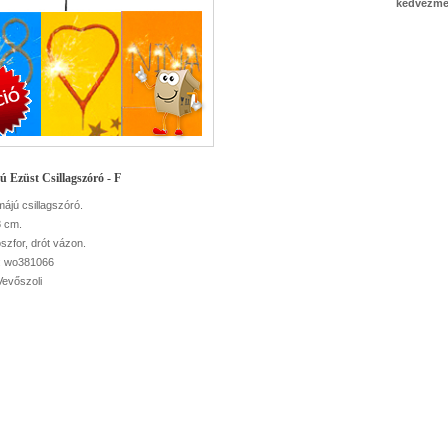
kedvezmé
ú Ezüst Csillagszóró - F
májú csillagszóró.
8 cm.
szfor, drót vázon.
: wo381066
Vevőszoli