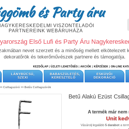
ggömb és Party áru
NAGYKERESKEDELMI VISZONTELADÓI
PARTNEREINK WEBÁRUHÁZA
arország Első Lufi és Party Áru Nagykeresk
szakmában nevet szerzett és a minőség mellett elkötelezett 
dekoratőrök és tekerőművészek partnere és támogatója.
KEZDŐLAP
|
ÜZLETI LEHETŐSÉG
|
AKCIÓK
|
KÉPZÉSEK
|
ON-LINE KA
LÁNYBÚCSÚ,
BABASZÜLETÉS,
ESKÜVŐI
SZEXI
KERESZTELŐ
DEKORÁCIÓ
>>
Csillagszóró >>
Betűs Csillagszórók
Betű Alakú Ezüst Csilla
A termék már nem 
Unit ke
Vásárolj legalább
5 darabot
a ter