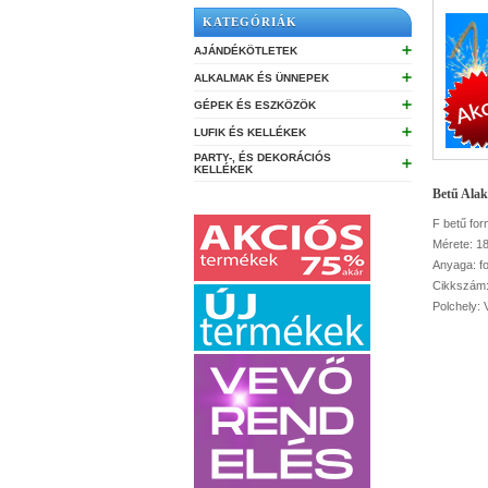
KATEGÓRIÁK
➕
AJÁNDÉKÖTLETEK
➕
ALKALMAK ÉS ÜNNEPEK
➕
GÉPEK ÉS ESZKÖZÖK
➕
LUFIK ÉS KELLÉKEK
PARTY-, ÉS DEKORÁCIÓS
➕
KELLÉKEK
Betű Alak
F betű for
Mérete: 1
Anyaga: fo
Cikkszám
Polchely: 