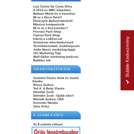
Luiz Carlos Da Costa Silva
A 2012-es WBC képekben
Balloon World és a franchise
Mi az a Deco-Twist?
Élmények Balloon-falváról!
Művészi kompozíciók
Mi is az a Kasszasiker?
Firenzei Parti Shop
Ciprusi Parti Shop
Bubble Kedvezmény
Interjú a LufiZoo-val
Szlovéniai tekerőművészek
Termékbemutató, árukihelyezés
Jodie Norris marketing tippje
101 Marketing Tipp
Wolf Gábor marketing tanácsai
Bubbles lufi
SIKERTÖRTÉNETEK
Szabóné Pásku Anita és Szabó
Sándor
Rózsa Andrea
Ted A. & Betty Vlamis
Dömötör Zsolt
Dömötör Zsolt - Újabb siker!
Németh Andrea, CBA
Schreiter Nándor
Zeke Erika
E-SZÁMLA INFO
Az E-számla előnyei