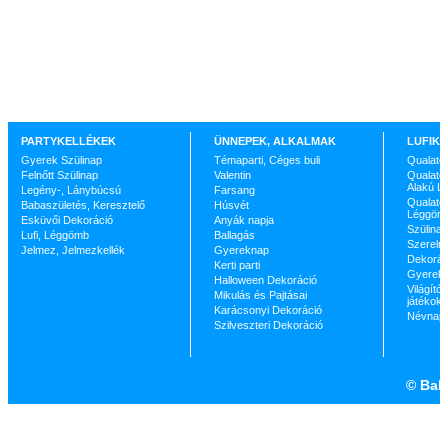
PARTYKELLÉKEK
ÜNNEPEK, ALKALMAK
LUFIK 
Gyerek Szülinap
Témaparti, Céges buli
Qualate
Felnőtt Szülinap
Valentin
Qualatex
Alakú L
Legény-, Lánybúcsú
Farsang
Qualatex
Babaszületés, Keresztelő
Húsvét
Léggöm
Esküvői Dekoráció
Anyák napja
Szülinap
Lufi, Léggömb
Ballagás
Szerelm
Jelmez, Jelmezkellék
Gyereknap
Dekorác
Kerti parti
Gyerekp
Halloween Dekoráció
Világító 
Mikulás és Pajtásai
játékok
Karácsonyi Dekoráció
Névnap
Szilveszteri Dekoráció
©
Ball