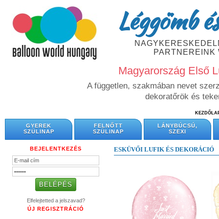
Léggömb és
NAGYKERESKEDELM
PARTNEREINK
Magyarország Első L
A független, szakmában nevet szerze
dekoratőrök és tek
KEZDŐLA
GYEREK
FELNŐTT
LÁNYBÚCSÚ,
SZÜLINAP
SZÜLINAP
SZEXI
BEJELENTKEZÉS
ESKÜVŐI LUFIK ÉS DEKORÁCIÓ
Elfelejtetted a jelszavad?
ÚJ REGISZTRÁCIÓ