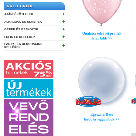
KATEGÓRIÁK
➕
AJÁNDÉKÖTLETEK
➕
ALKALMAK ÉS ÜNNEPEK
➕
GÉPEK ÉS ESZKÖZÖK
Qualatex esküvői printelt
➕
LUFIK ÉS KELLÉKEK
latex lufik >>
PARTY-, ÉS DEKORÁCIÓS
➕
KELLÉKEK
Egyszínű Deco
bubbles léggömbök >>