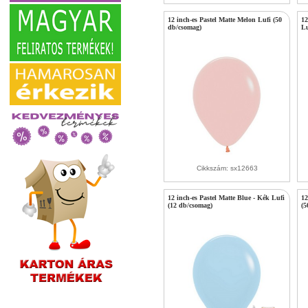
12 inch-es Pastel Matte Melon Lufi (50
12
db/csomag)
Lu
Cikkszám: sx12663
12 inch-es Pastel Matte Blue - Kék Lufi
12
(12 db/csomag)
(5