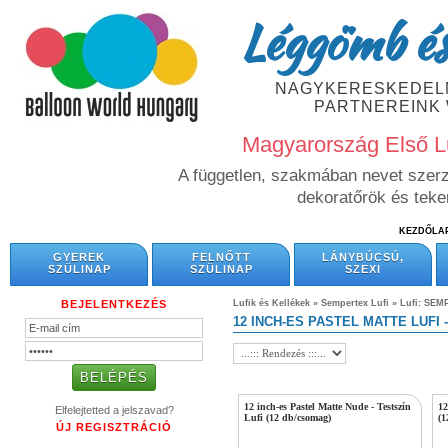
Léggömb és
NAGYKERESKEDELM
PARTNEREINK
Magyarország Első L
A független, szakmában nevet szerze
dekoratőrök és tek
KEZDŐLA
GYEREK
FELNŐTT
LÁNYBÚCSÚ,
SZÜLINAP
SZÜLINAP
SZEXI
BEJELENTKEZÉS
Lufik és Kellékek
»
Sempertex Lufi
»
Lufi: SEM
12 INCH-ES PASTEL MATTE LUFI
12 inch-es Pastel Matte Nude - Testszín
12
Elfelejtetted a jelszavad?
Lufi (12 db/csomag)
(1
ÚJ REGISZTRÁCIÓ