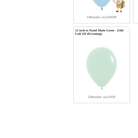
Cikkszám: sx12640R
12 inch-es Pastel Matte Green - Zöld
Lufi (50 db/csomag)
Cikkszám: sx12630