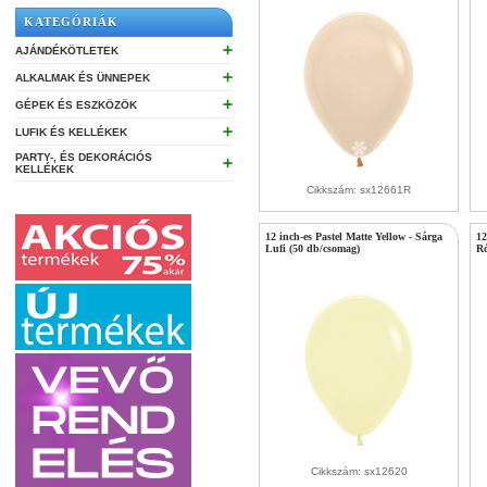
KATEGÓRIÁK
➕
AJÁNDÉKÖTLETEK
➕
ALKALMAK ÉS ÜNNEPEK
➕
GÉPEK ÉS ESZKÖZÖK
➕
LUFIK ÉS KELLÉKEK
PARTY-, ÉS DEKORÁCIÓS
➕
KELLÉKEK
Cikkszám: sx12661R
12 inch-es Pastel Matte Yellow - Sárga
12
Lufi (50 db/csomag)
Ró
Cikkszám: sx12620