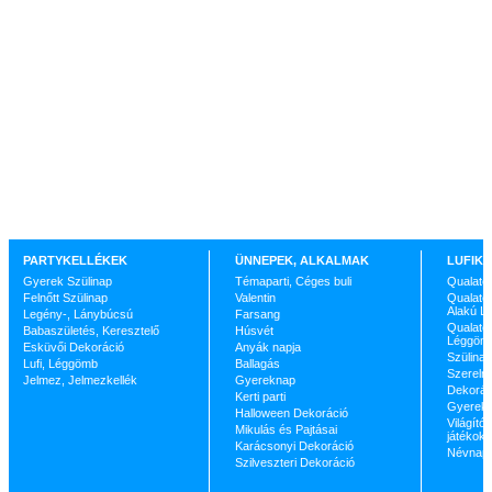
PARTYKELLÉKEK
ÜNNEPEK, ALKALMAK
LUFIK 
Gyerek Szülinap
Témaparti, Céges buli
Qualate
Felnőtt Szülinap
Valentin
Qualatex
Alakú L
Legény-, Lánybúcsú
Farsang
Qualatex
Babaszületés, Keresztelő
Húsvét
Léggöm
Esküvői Dekoráció
Anyák napja
Szülinap
Lufi, Léggömb
Ballagás
Szerelm
Jelmez, Jelmezkellék
Gyereknap
Dekorác
Kerti parti
Gyerekp
Halloween Dekoráció
Világító 
Mikulás és Pajtásai
játékok
Karácsonyi Dekoráció
Névnap
Szilveszteri Dekoráció