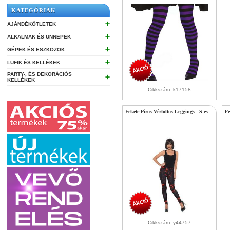
KATEGÓRIÁK
➕
AJÁNDÉKÖTLETEK
➕
ALKALMAK ÉS ÜNNEPEK
➕
GÉPEK ÉS ESZKÖZÖK
➕
LUFIK ÉS KELLÉKEK
PARTY-, ÉS DEKORÁCIÓS
➕
KELLÉKEK
Cikkszám: k17158
Fekete-Piros Vérfoltos Leggings - S-es
Fe
Cikkszám: y44757