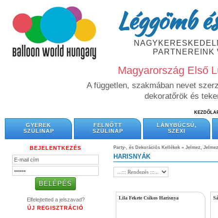
Léggömb és
NAGYKERESKEDELM
PARTNEREINK
Magyarország Első L
A független, szakmában nevet szerze
dekoratőrök és tek
KEZDŐLA
GYEREK
FELNŐTT
LÁNYBÚCSÚ,
SZÜLINAP
SZÜLINAP
SZEXI
BEJELENTKEZÉS
Party-, és Dekorációs Kellékek
»
Jelmez, Jelmez
HARISNYÁK
Lila Fekete Csíkos Harisnya
Sá
Elfelejtetted a jelszavad?
ÚJ REGISZTRÁCIÓ