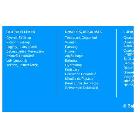
PARTYKELLÉKEK
ÜNNEPEK, ALKALMAK
LUFIK 
Gyerek Szülinap
Témaparti, Céges buli
Qualate
Felnőtt Szülinap
Valentin
Qualatex
Alakú L
Legény-, Lánybúcsú
Farsang
Qualatex
Babaszületés, Keresztelő
Húsvét
Léggöm
Esküvői Dekoráció
Anyák napja
Szülinap
Lufi, Léggömb
Ballagás
Szerelm
Jelmez, Jelmezkellék
Gyereknap
Dekorác
Kerti parti
Gyerekp
Halloween Dekoráció
Világító 
Mikulás és Pajtásai
játékok
Karácsonyi Dekoráció
Névnap
Szilveszteri Dekoráció
©
Ball