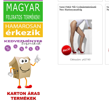
Szexi Fehér Női Gyémántmintázatú
Sz
Necc Harisnyanadrág
Ne
Cikkszám: y42740