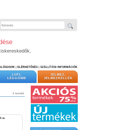
edése
kiskereskedők,
TALÓGUSOK
|
ELÉRHETŐSÉG
|
SZÁLLÍTÁSI INFORMÁCIÓK
LUFI,
JELMEZ,
LÉGGÖMB
JELMEZKELLÉK
3 termék
10 m