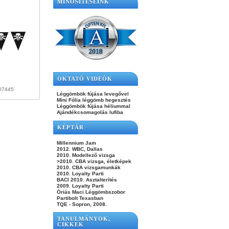
MINŐSÍTÉSEINK
OKTATÓ VIDEÓK
f07445
Léggömbök fújása levegővel
Mini Fólia léggömb hegesztés
Léggömbök fújása héliummal
Ajándékcsomagolás lufiba
KÉPTÁR
Millennium Jam
2012. WBC, Dallas
2010. Modellező vizsga
>2010. CBA vizsga, életképek
2010. CBA vizsgamunkák
2010. Loyalty Parti
BACI 2010. Asztalterítés
2009. Loyalty Parti
Óriás Maci Léggömbszobor
Partibolt Texasban
TQE - Sopron, 2008.
TANULMÁNYOK,
CIKKEK