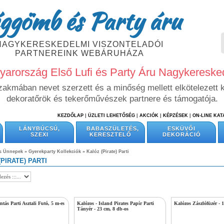
ggömb és Party áru
NAGYKERESKEDELMI VISZONTELADÓI
PARTNEREINK WEBÁRUHÁZA
arország Első Lufi és Party Áru Nagykeresk
szakmában nevet szerzett és a minőség mellett elkötelezett 
dekoratőrök és tekerőművészek partnere és támogatója.
KEZDŐLAP
|
ÜZLETI LEHETŐSÉG
|
AKCIÓK
|
KÉPZÉSEK
|
ON-LINE KA
LÁNYBÚCSÚ,
BABASZÜLETÉS,
ESKÜVŐI
SZEXI
KERESZTELŐ
DEKORÁCIÓ
és Ünnepek
»
Gyerekparty Kollekciók
»
Kalóz (Pirate) Parti
PIRATE) PARTI
tás Parti Asztali Futó, 5 m-es
Kalózos - Island Pirates Papír Parti
Kalózos Zászlófüzér - 
Tányér - 23 cm, 8 db-os