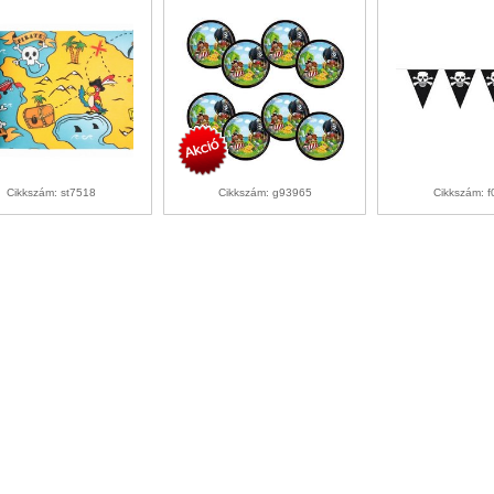
Cikkszám: st7518
Cikkszám: g93965
Cikkszám: 