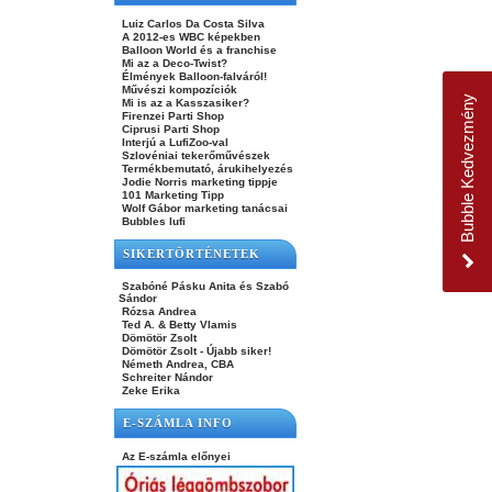
Luiz Carlos Da Costa Silva
A 2012-es WBC képekben
Balloon World és a franchise
Mi az a Deco-Twist?
Élmények Balloon-falváról!
Művészi kompozíciók
Bubble Kedvezmény
Mi is az a Kasszasiker?
Firenzei Parti Shop
Ciprusi Parti Shop
Interjú a LufiZoo-val
Szlovéniai tekerőművészek
Termékbemutató, árukihelyezés
Jodie Norris marketing tippje
101 Marketing Tipp
Wolf Gábor marketing tanácsai
Bubbles lufi
SIKERTÖRTÉNETEK
Szabóné Pásku Anita és Szabó
Sándor
Rózsa Andrea
Ted A. & Betty Vlamis
Dömötör Zsolt
Dömötör Zsolt - Újabb siker!
Németh Andrea, CBA
Schreiter Nándor
Zeke Erika
E-SZÁMLA INFO
Az E-számla előnyei