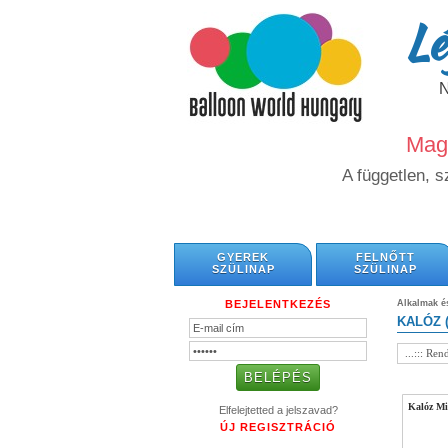
Lé
Magy
A független, 
GYEREK
FELNŐTT
SZÜLINAP
SZÜLINAP
BEJELENTKEZÉS
Alkalmak 
KALÓZ (
Kalóz Min
Elfelejtetted a jelszavad?
ÚJ REGISZTRÁCIÓ