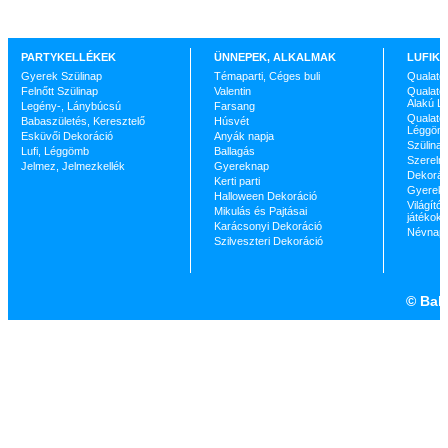
PARTYKELLÉKEK
ÜNNEPEK, ALKALMAK
LUFIK 
Gyerek Szülinap
Témaparti, Céges buli
Qualate
Felnőtt Szülinap
Valentin
Qualatex
Alakú L
Legény-, Lánybúcsú
Farsang
Qualatex
Babaszületés, Keresztelő
Húsvét
Léggöm
Esküvői Dekoráció
Anyák napja
Szülinap
Lufi, Léggömb
Ballagás
Szerelm
Jelmez, Jelmezkellék
Gyereknap
Dekorác
Kerti parti
Gyerekp
Halloween Dekoráció
Világító 
Mikulás és Pajtásai
játékok
Karácsonyi Dekoráció
Névnap
Szilveszteri Dekoráció
©
Ball