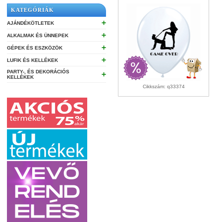
KATEGÓRIÁK
➕
AJÁNDÉKÖTLETEK
➕
ALKALMAK ÉS ÜNNEPEK
➕
GÉPEK ÉS ESZKÖZÖK
➕
LUFIK ÉS KELLÉKEK
PARTY-, ÉS DEKORÁCIÓS
➕
KELLÉKEK
Cikkszám: q33374