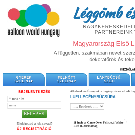
Léggömb és
NAGYKERESKEDELM
PARTNEREINK
Magyarország Első L
A független, szakmában nevet szerze
dekoratőrök és tek
KEZDŐLA
GYEREK
FELNŐTT
LÁNYBÚCSÚ,
SZÜLINAP
SZÜLINAP
SZEXI
BEJELENTKEZÉS
Alkalmak és Ünnepek
»
Legénybúcsú
»
Lufi L
LUFI LEGÉNYBÚCSÚRA
11 inch-es Game Over Felirattal White
Elfelejtetted a jelszavad?
Lufi (6 db/csomag)
ÚJ REGISZTRÁCIÓ