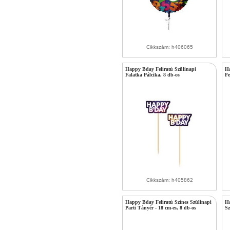
Cikkszám: h406065
Happy Bday Feliratú Szülinapi
Ha
Falatka Pálcika, 8 db-os
Fe
Cikkszám: h405862
Happy Bday Feliratú Színes Szülinapi
Ha
Parti Tányér - 18 cm-es, 8 db-os
Sz