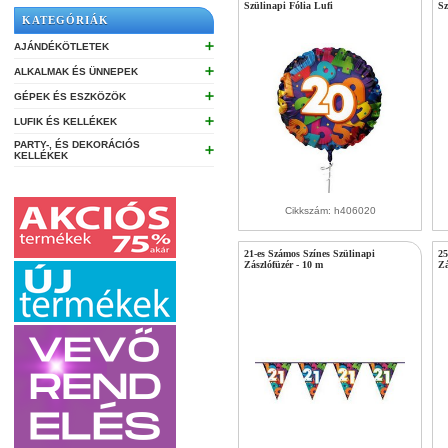
Szülinapi Fólia Lufi
Sz
KATEGÓRIÁK
➕
AJÁNDÉKÖTLETEK
➕
ALKALMAK ÉS ÜNNEPEK
➕
GÉPEK ÉS ESZKÖZÖK
➕
LUFIK ÉS KELLÉKEK
PARTY-, ÉS DEKORÁCIÓS
➕
KELLÉKEK
Cikkszám: h406020
21-es Számos Színes Szülinapi
25
Zászlófüzér - 10 m
Zá