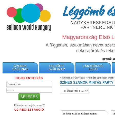
Léggömb és
NAGYKERESKEDELM
PARTNEREINK
Magyarország Első L
A független, szakmában nevet szerze
dekoratőrök és tek
KEZDŐLA
GYEREK
FELNŐTT
LÁNYBÚCSÚ,
SZÜLINAP
SZÜLINAP
SZEXI
BEJELENTKEZÉS
Alkalmak és Ünnepek
»
Felnőtt Szülinapi Parti
SZÍNES SZÁMOK MINTÁS PARTY
Elfelejtetted a jelszavad?
ÚJ REGISZTRÁCIÓ
18 inch-es 20-as Számos Színes
18