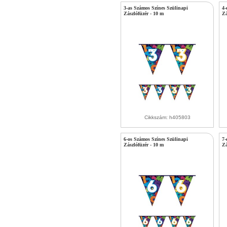
3-as Számos Színes Szülinapi
4-
Zászlófüzér - 10 m
Zá
Cikkszám: h405803
6-os Számos Színes Szülinapi
7-
Zászlófüzér - 10 m
Zá