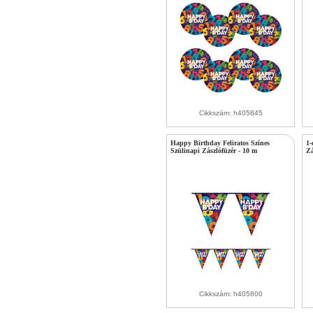
Cikkszám: h405845
Happy Birthday Feliratos Színes
1-
Szülinapi Zászlófüzér - 10 m
Zá
Cikkszám: h405800