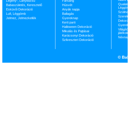
Legény-, Lánybúcsú
Farsang
Qualatex
Babaszületés, Keresztelő
Húsvét
Léggöm
Esküvői Dekoráció
Anyák napja
Szülinap
Lufi, Léggömb
Ballagás
Szerelm
Jelmez, Jelmezkellék
Gyereknap
Dekorác
Kerti parti
Gyerekp
Halloween Dekoráció
Világító 
Mikulás és Pajtásai
játékok
Karácsonyi Dekoráció
Névnap
Szilveszteri Dekoráció
©
Ball