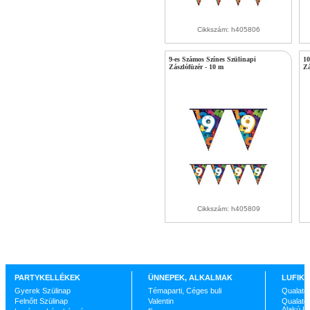
Cikkszám: h405806
9-es Számos Színes Szülinapi
10
Zászlófüzér - 10 m
Zá
Cikkszám: h405809
PARTYKELLÉKEK
ÜNNEPEK, ALKALMAK
LUFIK 
Gyerek Szülinap
Témaparti, Céges buli
Qualate
Felnőtt Szülinap
Valentin
Qualatex
Alakú L