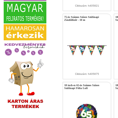
Cikkszám: h405821
75-ös Számos Színes Szülinapi
18
Zászlófüzér - 10 m
Sz
Cikkszám: h405875
18 inch-es 65-ös Számos Színes
18
Szülinapi Fólia Lufi
Sz