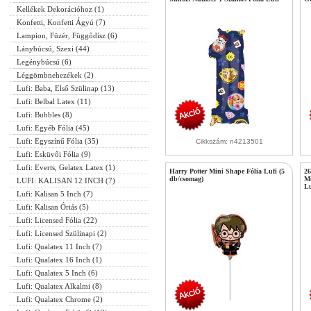
Kellékek Dekorációhoz (1)
Konfetti, Konfetti Ágyú (7)
Lampion, Füzér, Függődísz (6)
Lánybúcsú, Szexi (44)
Legénybúcsú (6)
Léggömbnehezékek (2)
Lufi: Baba, Első Szülinap (13)
Lufi: Belbal Latex (11)
Lufi: Bubbles (8)
Lufi: Egyéb Fólia (45)
Lufi: Egyszínű Fólia (35)
Cikkszám: n4213501
Lufi: Esküvői Fólia (9)
Lufi: Everts, Gelatex Latex (1)
Harry Potter Mini Shape Fólia Lufi (5
26
db/csomag)
Mi
LUFI: KALISAN 12 INCH (7)
Lu
Lufi: Kalisan 5 Inch (7)
Lufi: Kalisan Óriás (5)
Lufi: Licensed Fólia (22)
Lufi: Licensed Szülinapi (2)
Lufi: Qualatex 11 Inch (7)
Lufi: Qualatex 16 Inch (1)
Lufi: Qualatex 5 Inch (6)
Lufi: Qualatex Alkalmi (8)
Lufi: Qualatex Chrome (2)