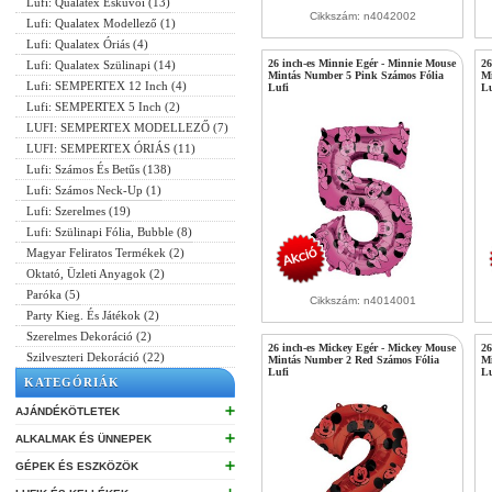
Lufi: Qualatex Esküvői (13)
Cikkszám: n4042002
Lufi: Qualatex Modellező (1)
Lufi: Qualatex Óriás (4)
26 inch-es Minnie Egér - Minnie Mouse
26
Lufi: Qualatex Szülinapi (14)
Mintás Number 5 Pink Számos Fólia
Mi
Lufi: SEMPERTEX 12 Inch (4)
Lufi
Lu
Lufi: SEMPERTEX 5 Inch (2)
LUFI: SEMPERTEX MODELLEZŐ (7)
LUFI: SEMPERTEX ÓRIÁS (11)
Lufi: Számos És Betűs (138)
Lufi: Számos Neck-Up (1)
Lufi: Szerelmes (19)
Lufi: Szülinapi Fólia, Bubble (8)
Magyar Feliratos Termékek (2)
Oktató, Üzleti Anyagok (2)
Paróka (5)
Cikkszám: n4014001
Party Kieg. És Játékok (2)
Szerelmes Dekoráció (2)
26 inch-es Mickey Egér - Mickey Mouse
26
Szilveszteri Dekoráció (22)
Mintás Number 2 Red Számos Fólia
Mi
Lufi
Lu
KATEGÓRIÁK
➕
AJÁNDÉKÖTLETEK
➕
ALKALMAK ÉS ÜNNEPEK
➕
GÉPEK ÉS ESZKÖZÖK