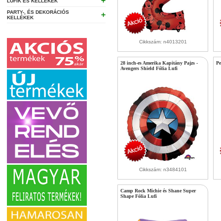
➕
LUFIK ÉS KELLÉKEK
PARTY-, ÉS DEKORÁCIÓS
➕
KELLÉKEK
Cikkszám: n4013201
28 inch-es Amerika Kapitány Pajzs -
Pe
Avengers Shield Fólia Lufi
Cikkszám: n3484101
Camp Rock Michie és Shane Super
Shape Fólia Lufi