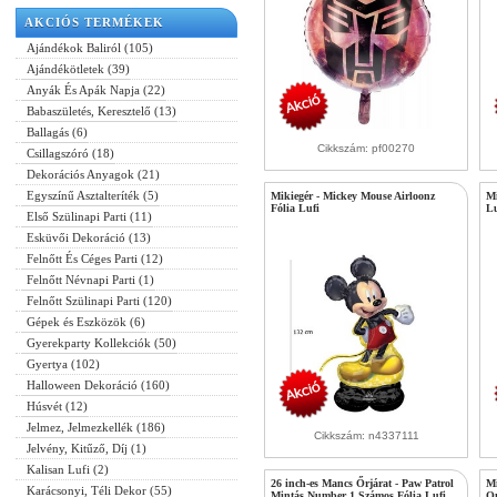
AKCIÓS TERMÉKEK
Ajándékok Baliról (105)
Ajándékötletek (39)
Anyák És Apák Napja (22)
Babaszületés, Keresztelő (13)
Ballagás (6)
Cikkszám: pf00270
Csillagszóró (18)
Dekorációs Anyagok (21)
Egyszínű Asztalteríték (5)
Mikiegér - Mickey Mouse Airloonz
Mi
Fólia Lufi
Lu
Első Szülinapi Parti (11)
Esküvői Dekoráció (13)
Felnőtt És Céges Parti (12)
Felnőtt Névnapi Parti (1)
Felnőtt Szülinapi Parti (120)
Gépek és Eszközök (6)
Gyerekparty Kollekciók (50)
Gyertya (102)
Halloween Dekoráció (160)
Húsvét (12)
Jelmez, Jelmezkellék (186)
Cikkszám: n4337111
Jelvény, Kitűző, Díj (1)
Kalisan Lufi (2)
26 inch-es Mancs Őrjárat - Paw Patrol
Mi
Karácsonyi, Téli Dekor (55)
Mintás Number 1 Számos Fólia Lufi
Om