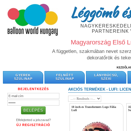
Léggömb és
NAGYKERESKEDELM
PARTNEREINK
Magyarország Első L
A független, szakmában nevet szerze
dekoratőrök és tek
KEZDŐLA
GYEREK
FELNŐTT
LÁNYBÚCSÚ,
SZÜLINAP
SZÜLINAP
SZEXI
BEJELENTKEZÉS
AKCIÓS TERMÉKEK - LUFI: LICE
18 inch-es Transformers Logo Fólia
Jé
Lufi
Su
Elfelejtetted a jelszavad?
ÚJ REGISZTRÁCIÓ