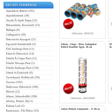
AKCIÓS TERMÉKEK
Ajándékok Baliról (105)
Ajándékötletek (39)
Anyák És Apák Napja (22)
Babaszületés, Keresztelő (13)
Ballagás (6)
Cikkszám: l350233
Csillagszóró (18)
Dekorációs Anyagok (21)
Egyszínű Asztalteríték (5)
Fekete - Sárga - Piros Szalagokat
Pi
Kilövő Konfetti Ágyú, 28 cm
Ko
Első Szülinapi Parti (11)
Esküvői Dekoráció (14)
Felnőtt És Céges Parti (12)
Felnőtt Névnapi Parti (1)
Felnőtt Szülinapi Parti (120)
Gépek és Eszközök (6)
Gyerekparty Kollekciók (50)
Gyertya (102)
Halloween Dekoráció (160)
Húsvét (12)
Jelmez, Jelmezkellék (186)
Cikkszám: a9918689
Jelvény, Kitűző, Díj (1)
Kalisan Lufi (2)
Színes Pöttyös Szerpentin - 27 db-os
Karácsonyi, Téli Dekor (55)