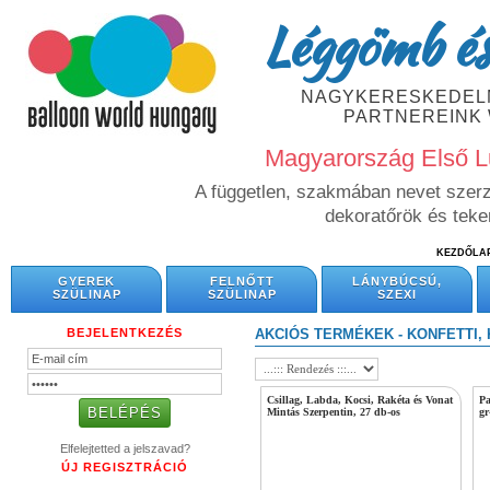
Léggömb és
NAGYKERESKEDELM
PARTNEREINK
Magyarország Első L
A független, szakmában nevet szerze
dekoratőrök és tek
KEZDŐLA
GYEREK
FELNŐTT
LÁNYBÚCSÚ,
SZÜLINAP
SZÜLINAP
SZEXI
BEJELENTKEZÉS
AKCIÓS TERMÉKEK - KONFETTI,
Csillag, Labda, Kocsi, Rakéta és Vonat
Pa
Mintás Szerpentin, 27 db-os
gr
Elfelejtetted a jelszavad?
ÚJ REGISZTRÁCIÓ