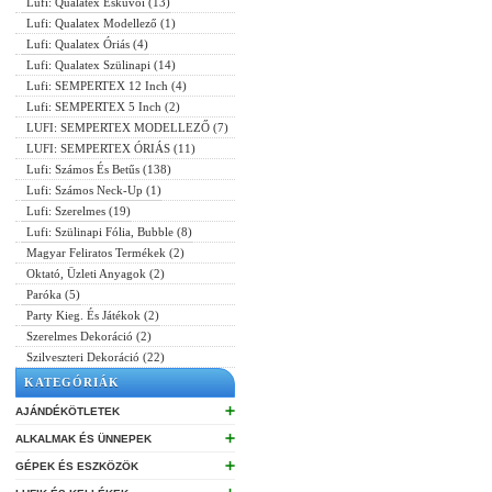
Lufi: Qualatex Esküvői (13)
Lufi: Qualatex Modellező (1)
Lufi: Qualatex Óriás (4)
Lufi: Qualatex Szülinapi (14)
Lufi: SEMPERTEX 12 Inch (4)
Lufi: SEMPERTEX 5 Inch (2)
LUFI: SEMPERTEX MODELLEZŐ (7)
LUFI: SEMPERTEX ÓRIÁS (11)
Lufi: Számos És Betűs (138)
Lufi: Számos Neck-Up (1)
Lufi: Szerelmes (19)
Lufi: Szülinapi Fólia, Bubble (8)
Magyar Feliratos Termékek (2)
Oktató, Üzleti Anyagok (2)
Paróka (5)
Party Kieg. És Játékok (2)
Szerelmes Dekoráció (2)
Szilveszteri Dekoráció (22)
KATEGÓRIÁK
➕
AJÁNDÉKÖTLETEK
➕
ALKALMAK ÉS ÜNNEPEK
➕
GÉPEK ÉS ESZKÖZÖK