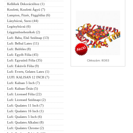
Kellékek Dekorációhoz (1)
Konfetti, Konfetti Ágyú (7)
Lampion, Füzér, Függődísz (6)
Lánybúcsú, Szexi (44)
Legénybúcsú (6)
Léggömbnehezékek (2)
Lufi: Baba, Első Szülinap (13)
Lufi: Belbal Latex (11)
Lufi: Bubbles (8)
Lufi: Egyéb Fólia (45)
Lufi: Egyszínű Fólia (35)
Cikkszám: l6363
Lufi: Esküvői Fólia (9)
Lufi: Everts, Gelatex Latex (1)
LUFI: KALISAN 12 INCH (7)
Lufi: Kalisan 5 Inch (7)
Lufi: Kalisan Óriás (5)
Lufi: Licensed Fólia (22)
Lufi: Licensed Szülinapi (2)
Lufi: Qualatex 11 Inch (7)
Lufi: Qualatex 16 Inch (1)
Lufi: Qualatex 5 Inch (6)
Lufi: Qualatex Alkalmi (8)
Lufi: Qualatex Chrome (2)